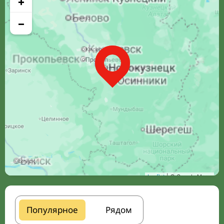
+
−
Leaflet
| © Google Maps
Популярное
Рядом