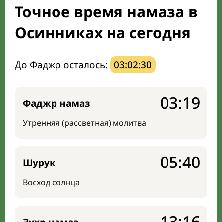
Точное время намаза в
Мечети и молельные комнаты
Осинниках на сегодня
Направление киблы
До Фаджр осталось:
03:02:29
03:19
Фаджр намаз
Утренняя (рассветная) молитва
05:40
Шурук
Восход солнца
13:16