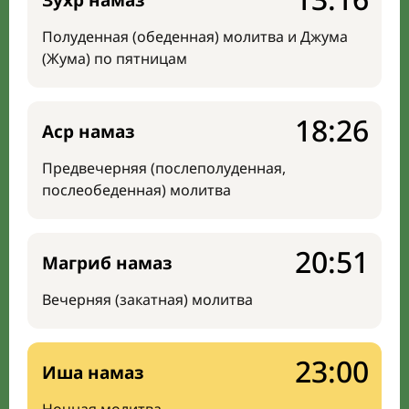
Зухр намаз
Полуденная (обеденная) молитва и Джума
(Жума) по пятницам
18:26
Аср намаз
Предвечерняя (послеполуденная,
послеобеденная) молитва
20:51
Магриб намаз
Вечерняя (закатная) молитва
23:00
Иша намаз