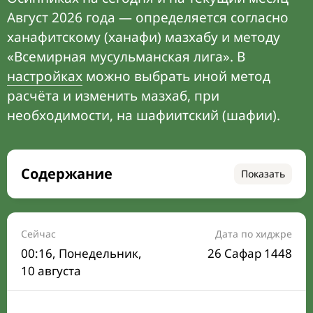
Август 2026 года — определяется согласно
ханафитскому (ханафи) мазхабу и методу
«Всемирная мусульманская лига». В
настройках
можно выбрать иной метод
расчёта и изменить мазхаб, при
необходимости, на шафиитский (шафии).
Содержание
Показать
Время намаза на сегодня
Расписание на месяц
Сейчас
Дата по хиджре
00:16
, Понедельник,
26 Сафар 1448
Время Сухура и Ифтара на сегодня
10 августа
Календарь рамадана