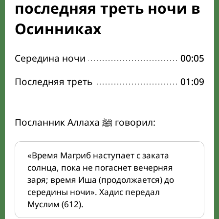
последняя треть ночи в
Осинниках
Середина ночи
00:05
Последняя треть
01:09
Посланник Аллаха ﷺ говорил:
«Время Магриб наступает с заката
солнца, пока не погаснет вечерняя
заря; время Иша (продолжается) до
середины ночи». Хадис передал
Муслим (612).