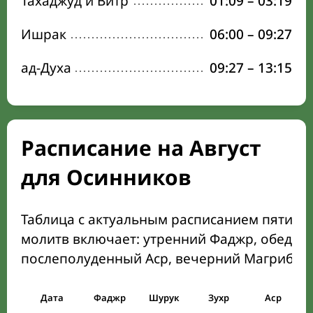
Тахаджуд и Витр
01:09
–
03:19
Ишрак
06:00
–
09:27
ад-Духа
09:27
–
13:15
Расписание на Август
для Осинников
Таблица с актуальным расписанием пяти о
молитв включает: утренний Фаджр, обеден
послеполуденный Аср, вечерний Магриб и
Дата
Фаджр
Шурук
Зухр
Аср