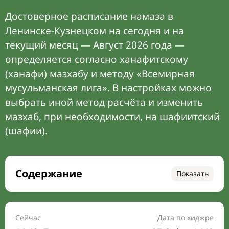
Достоверное расписание намаза в
Ленинске-Кузнецком на сегодня и на
текущий месяц — Август 2026 года —
определяется согласно ханафитскому
(ханафи) мазхабу и методу «Всемирная
мусульманская лига». В
настройках
можно
выбрать иной метод расчёта и изменить
мазхаб, при необходимости, на шафиитский
(шафии).
Содержание
Показать
Время намаза на сегодня
Расписание на месяц
Сейчас
Дата по хиджре