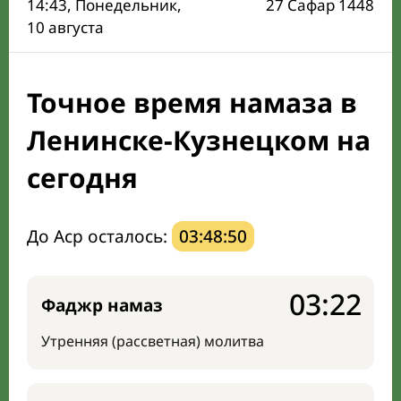
14:43
, Понедельник,
27 Сафар 1448
Время Сухура и Ифтара на сегодня
10 августа
Календарь рамадана
Точное время намаза в
Мечети и молельные комнаты
Ленинске-Кузнецком на
Направление киблы
сегодня
До Аср осталось:
03:48:49
03:22
Фаджр намаз
Утренняя (рассветная) молитва