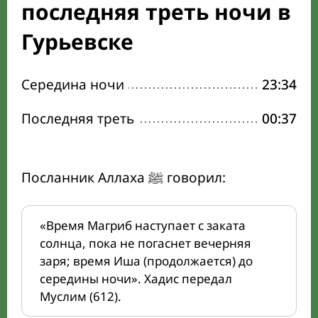
последняя треть ночи в
Гурьевске
Середина ночи
23:34
Последняя треть
00:37
Посланник Аллаха ﷺ говорил:
«Время Магриб наступает с заката
солнца, пока не погаснет вечерняя
заря; время Иша (продолжается) до
середины ночи». Хадис передал
Муслим (612).