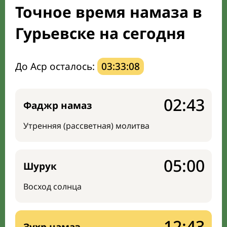
Точное время намаза в
Направление киблы
Гурьевске на сегодня
До Аср осталось:
03:33:07
02:43
Фаджр намаз
Утренняя (рассветная) молитва
05:00
Шурук
Восход солнца
12:43