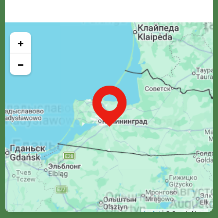
+
−
Leaflet
| © Google Maps