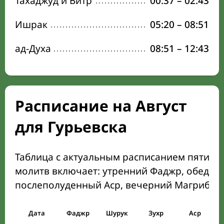
Тахаджуд и Витр
00:37
–
02:43
Ишрак
05:20
–
08:51
ад-Духа
08:51
–
12:43
Расписание на Август
для Гурьевска
Таблица с актуальным расписанием пяти о
молитв включает: утренний Фаджр, обеден
послеполуденный Аср, вечерний Магриб и
Дата
Фаджр
Шурук
Зухр
Аср