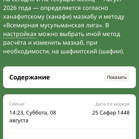
2026 года — определяется согласно
ханафитскому (ханафи) мазхабу и методу
«Всемирная мусульманская лига». В
настройках
можно выбрать иной метод
расчёта и изменить мазхаб, при
необходимости, на шафиитский (шафии).
Содержание
Показать
Время намаза на сегодня
Расписание на месяц
Сейчас
Дата по хиджре
14:23
, Суббота, 08
25 Сафар 1448
Время Сухура и Ифтара на сегодня
августа
Календарь рамадана