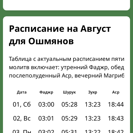
Расписание на Август
для Ошмянов
Таблица с актуальным расписанием пяти о
молитв включает: утренний Фаджр, обеден
послеполуденный Аср, вечерний Магриб и
Дата
Фаджр
Шурук
Зухр
Аср
01, Сб
03:00
05:28
13:23
18:44
02, Вс
03:01
05:29
13:23
18:43
03, Пн
03:02
05:31
13:22
18:42