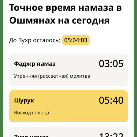
Точное время намаза в
Направление киблы
Ошмянах на сегодня
До Зухр осталось:
05:04:02
03:05
Фаджр намаз
Утренняя (рассветная) молитва
05:40
Шурук
Восход солнца
13:22