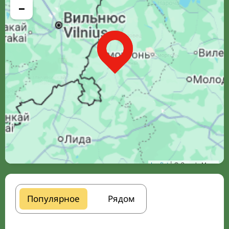
−
Leaflet
| © Google Maps
Популярное
Рядом