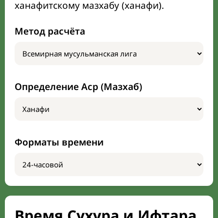
ханафитскому мазхабу (ханафи).
Метод расчёта
Определение Аср (Мазхаб)
Форматы времени
Время Сухура и Ифтара