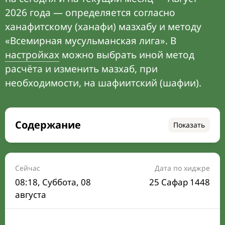
2026 года — определяется согласно
ханафитскому (ханафи) мазхабу и методу
«Всемирная мусульманская лига». В
настройках
можно выбрать иной метод
расчёта и изменить мазхаб, при
необходимости, на шафиитский (шафии).
Содержание
Показать
Время намаза на сегодня
Расписание на месяц
Сейчас
Дата по хиджре
08:18
, Суббота, 08
25 Сафар 1448
Время Сухура и Ифтара на сегодня
августа
Календарь рамадана