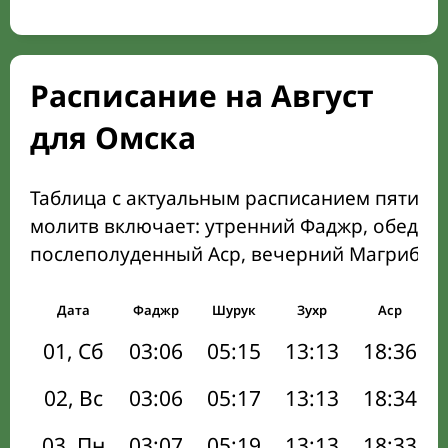
Расписание на Август
для Омска
Таблица с актуальным расписанием пяти о
молитв включает: утренний Фаджр, обеден
послеполуденный Аср, вечерний Магриб и
Дата
Фаджр
Шурук
Зухр
Аср
01, Сб
03:06
05:15
13:13
18:36
02, Вс
03:06
05:17
13:13
18:34
03, Пн
03:07
05:19
13:13
18:33