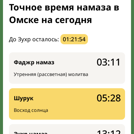
Точное время намаза в
Мечети и молельные комнаты
Омске на сегодня
Направление киблы
До Зухр осталось:
01:21:53
03:11
Фаджр намаз
Утренняя (рассветная) молитва
05:28
Шурук
Восход солнца
13:12