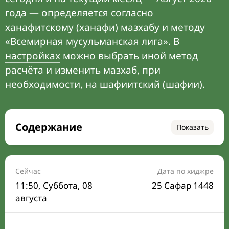
года — определяется согласно
ханафитскому (ханафи) мазхабу и методу
«Всемирная мусульманская лига». В
настройках
можно выбрать иной метод
расчёта и изменить мазхаб, при
необходимости, на шафиитский (шафии).
Содержание
Показать
Время намаза на сегодня
Расписание на месяц
Сейчас
Дата по хиджре
11:50
, Суббота, 08
25 Сафар 1448
Время Сухура и Ифтара на сегодня
августа
Календарь рамадана