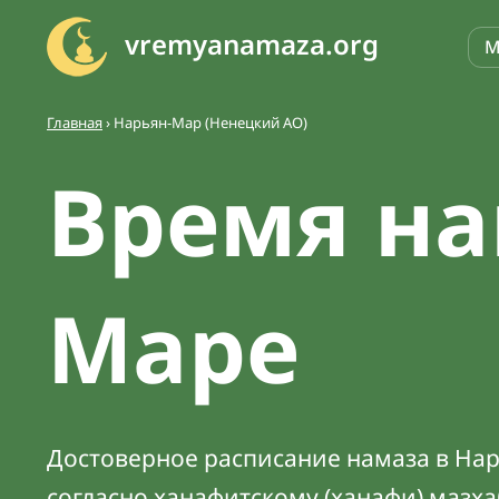
vremyanamaza.org
М
Главная
›
Нарьян-Мар (Ненецкий АО)
Время на
Маре
Достоверное расписание намаза в Нар
согласно ханафитскому (ханафи) мазх