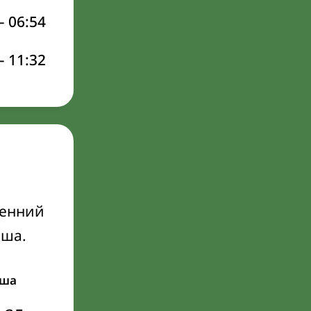
–
06:54
–
11:32
а
ренний
Иша.
ша