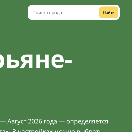
Найти
рьяне-
— Август 2026 года — определяется
га». В
настройках
можно выбрать