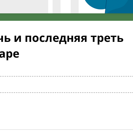
ь и последняя треть
аре