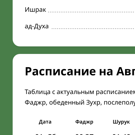
Ишрак
ад-Духа
Расписание на Ав
Таблица с актуальным расписание
Фаджр, обеденный Зухр, послепол
Дата
Фаджр
Шурук