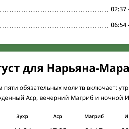
02:37
06:54
густ для Нарьяна-Мар
м пяти обязательных молитв включает: ут
уденный Аср, вечерний Магриб и ночной 
Зухр
Аср
Магриб
И