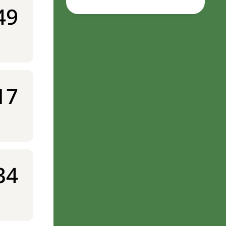
49
17
34