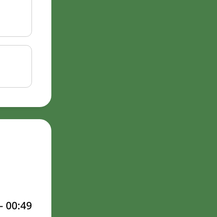
–
00:49