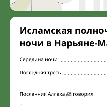
Исламская полноч
ночи в Нарьяне-М
Середина ночи
Последняя треть
Посланник Аллаха ﷺ говорил: