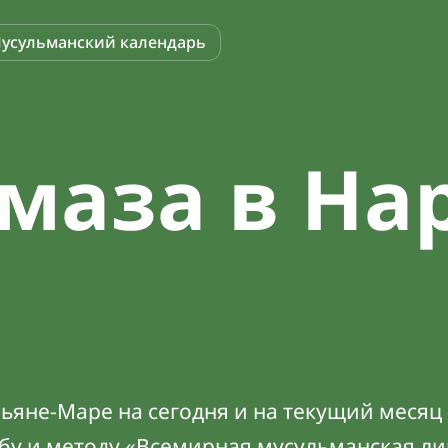
усульманский календарь
маза в На
ьяне-Маре на сегодня и на текущий месяц 
абу и методу «Всемирная мусульманская ли