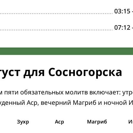
03:15
07:12
густ для Сосногорска
м пяти обязательных молитв включает: ут
уденный Аср, вечерний Магриб и ночной 
Зухр
Аср
Магриб
И