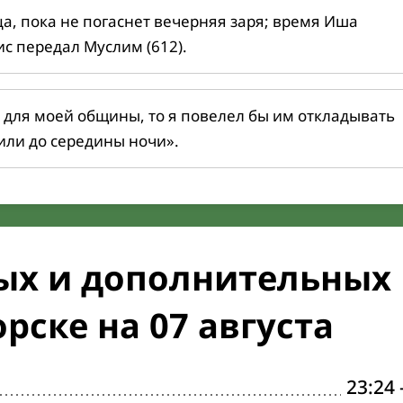
ца, пока не погаснет вечерняя заря; время Иша
ис передал Муслим (612).
 для моей общины, то я повелел бы им откладывать
или до середины ночи».
ых и дополнительных
рске на 07 августа
23:24