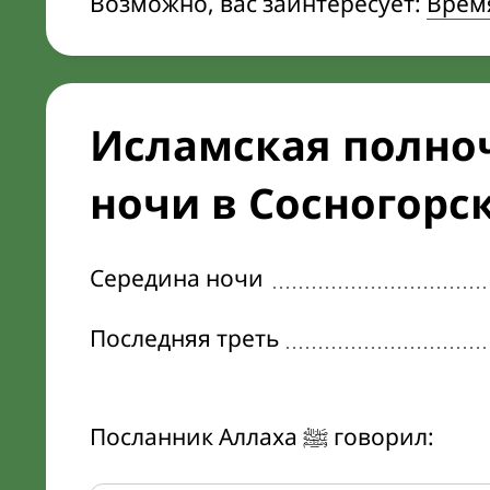
Возможно, вас заинтересует:
Врем
Исламская полноч
ночи в Сосногорс
Середина ночи
Последняя треть
Посланник Аллаха ﷺ говорил: