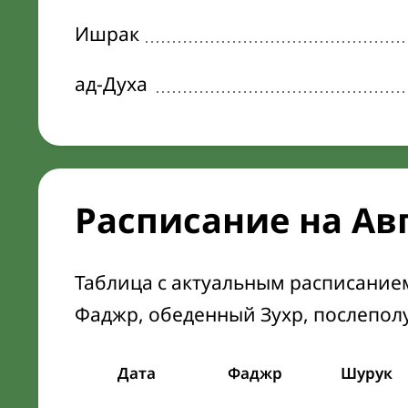
Ишрак
ад-Духа
Расписание на Ав
Таблица с актуальным расписание
Фаджр, обеденный Зухр, послепол
Дата
Фаджр
Шурук