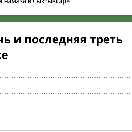
я намаза в Сыктывкаре
ь и последняя треть
ке