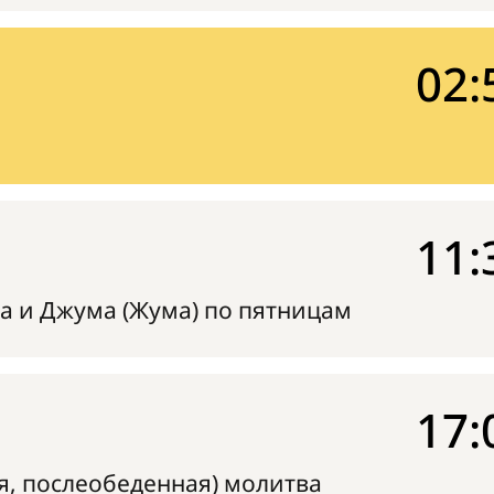
02:
11:
а и Джума (Жума) по пятницам
17:
я, послеобеденная) молитва