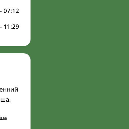
–
07:12
–
11:29
ренний
Иша.
ша