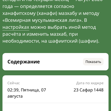
года — определяется согласно
ханафитскому (ханафи) мазхабу и методу
«Всемирная мусульманская лига». В
настройках
можно выбрать иной метод
расчёта и изменить мазхаб, при
необходимости, на шафиитский (шафии).
Содержание
Показать
Время намаза на сегодня
Расписание на месяц
Сейчас
Дата по хиджре
02:39
, Пятница, 07
23 Сафар 1448
Время Сухура и Ифтара на сегодня
августа
Календарь рамадана