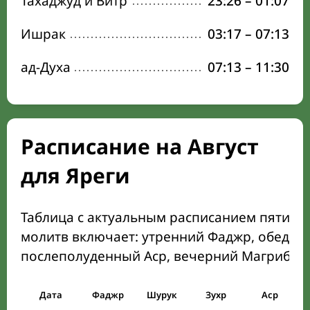
Тахаджуд и Витр
23:26
–
01:07
Ишрак
03:17
–
07:13
ад-Духа
07:13
–
11:30
Расписание на Август
для Яреги
Таблица с актуальным расписанием пяти о
молитв включает: утренний Фаджр, обеден
послеполуденный Аср, вечерний Магриб и
Дата
Фаджр
Шурук
Зухр
Аср