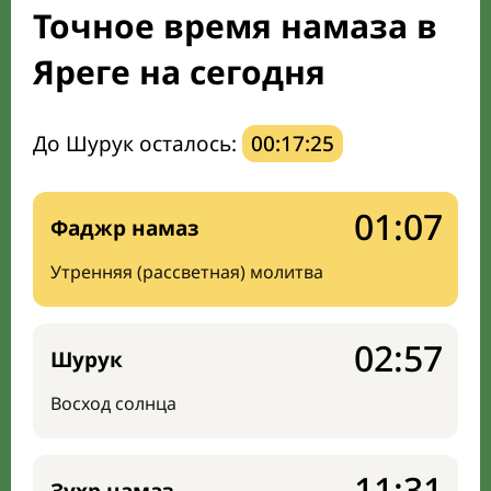
Точное время намаза в
Направление киблы
Яреге на сегодня
До Шурук осталось:
00:17:24
01:07
Фаджр намаз
Утренняя (рассветная) молитва
02:57
Шурук
Восход солнца
11:31