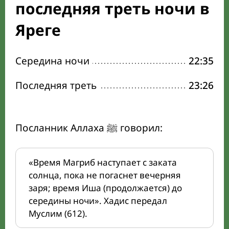
последняя треть ночи в
Яреге
Середина ночи
22:35
Последняя треть
23:26
Посланник Аллаха ﷺ говорил:
«Время Магриб наступает с заката
солнца, пока не погаснет вечерняя
заря; время Иша (продолжается) до
середины ночи». Хадис передал
Муслим (612).