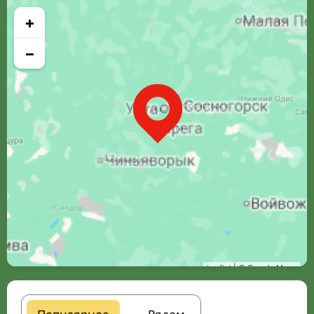
+
−
Leaflet
| © Google Maps