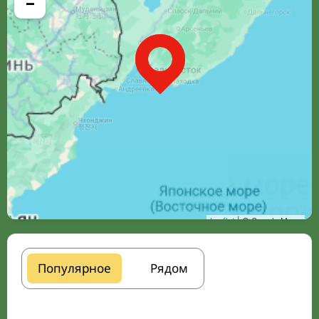
−
Leaflet
| © Google Maps
Популярное
Рядом