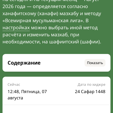
2026 года — определяется согласно
ханафитскому (ханафи) мазхабу и методу
«Всемирная мусульманская лига». В
настройках
можно выбрать иной метод
расчёта и изменить мазхаб, при
необходимости, на шафиитский (шафии).
Содержание
Показать
Время намаза на сегодня
Расписание на месяц
Сейчас
Дата по хиджре
12:48
, Пятница, 07
24 Сафар 1448
Время Сухура и Ифтара на сегодня
августа
Календарь рамадана