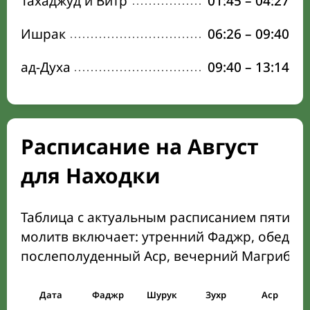
Тахаджуд и Витр
01:45
–
04:27
Ишрак
06:26
–
09:40
ад-Духа
09:40
–
13:14
Расписание на Август
для Находки
Таблица с актуальным расписанием пяти о
молитв включает: утренний Фаджр, обеден
послеполуденный Аср, вечерний Магриб и
Дата
Фаджр
Шурук
Зухр
Аср