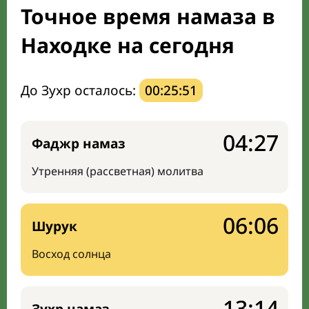
Точное время намаза в
Мечети и молельные комнаты
Находке на сегодня
Направление киблы
До Зухр осталось:
00:25:50
04:27
Фаджр намаз
Утренняя (рассветная) молитва
06:06
Шурук
Восход солнца
13:14