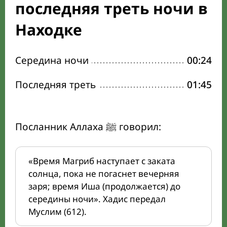
последняя треть ночи в
Находке
Середина ночи
00:24
Последняя треть
01:45
Посланник Аллаха ﷺ говорил:
«Время Магриб наступает с заката
солнца, пока не погаснет вечерняя
заря; время Иша (продолжается) до
середины ночи». Хадис передал
Муслим (612).