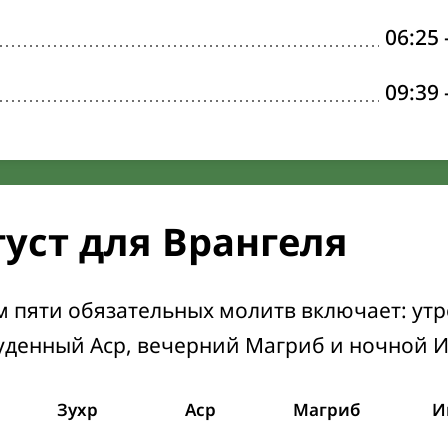
06:25
09:39
густ для Врангеля
м пяти обязательных молитв включает: ут
уденный Аср, вечерний Магриб и ночной 
Зухр
Аср
Магриб
И