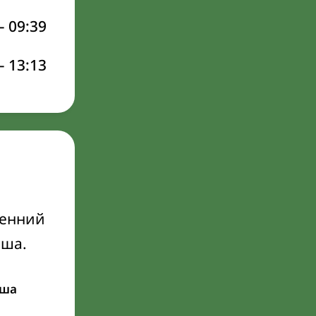
–
09:39
–
13:13
ренний
Иша.
ша