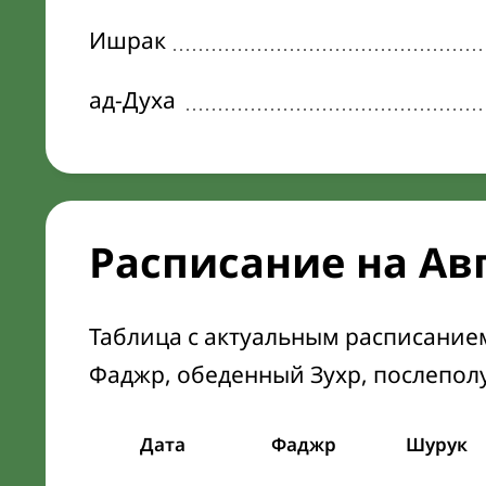
Ишрак
ад-Духа
Расписание на Ав
Таблица с актуальным расписание
Фаджр, обеденный Зухр, послепол
Дата
Фаджр
Шурук