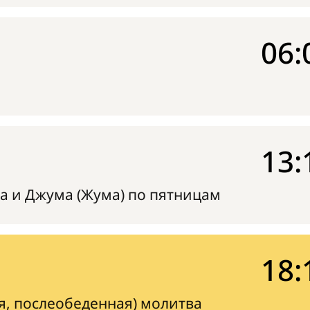
06:
13:
а и Джума (Жума) по пятницам
18:
я, послеобеденная) молитва