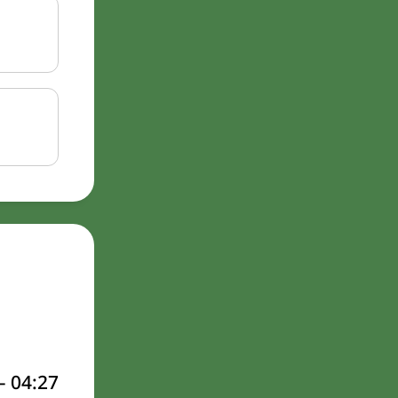
–
04:27