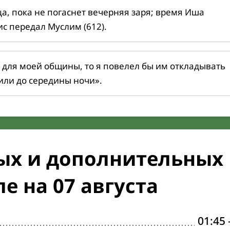
ца, пока не погаснет вечерняя заря; время Иша
ис передал Муслим (612).
 для моей общины, то я повелел бы им откладывать
или до середины ночи».
ых и дополнительных
е на 07 августа
01:45