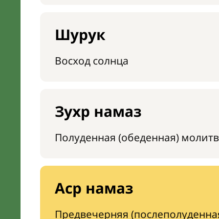
Шурук
Восход солнца
Зухр намаз
Полуденная (обеденная) молитв
Аср намаз
Предвечерняя (послеполуденна