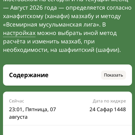
— Август 2026 года — определяется согласно
ханафитскому (ханафи) мазхабу и методу
«Всемирная мусульманская лига». В
настройках
можно выбрать иной метод
расчёта и изменить мазхаб, при
необходимости, на шафиитский (шафии).
Содержание
Показать
Время намаза на сегодня
Расписание на месяц
Сейчас
Дата по хиджре
23:01
, Пятница, 07
24 Сафар 1448
Время Сухура и Ифтара на сегодня
августа
Календарь рамадана