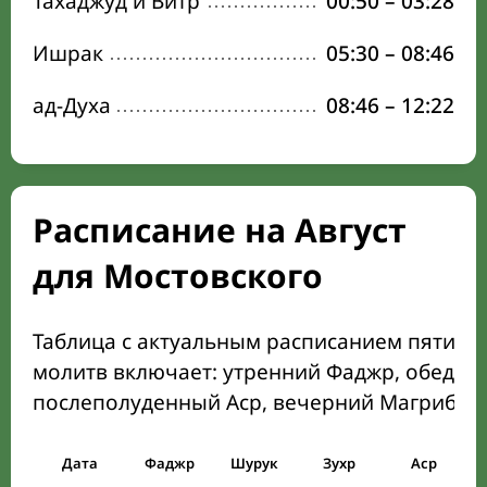
Тахаджуд и Витр
00:50
–
03:28
Ишрак
05:30
–
08:46
ад-Духа
08:46
–
12:22
Расписание на Август
для Мостовского
Таблица с актуальным расписанием пяти о
молитв включает: утренний Фаджр, обеден
послеполуденный Аср, вечерний Магриб и
Дата
Фаджр
Шурук
Зухр
Аср