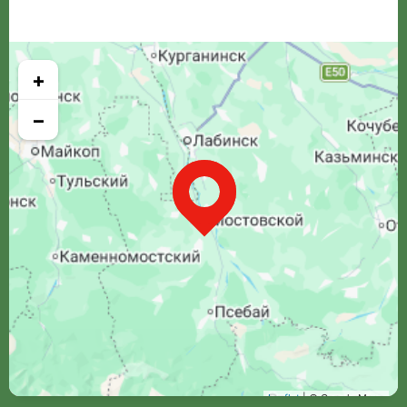
+
−
Leaflet
| © Google Maps