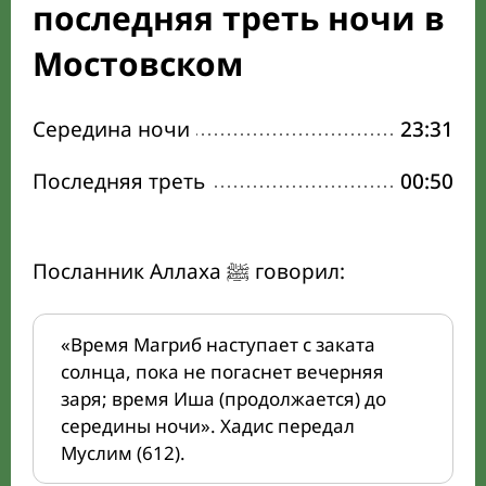
последняя треть ночи в
Мостовском
Середина ночи
23:31
Последняя треть
00:50
Посланник Аллаха ﷺ говорил:
«Время Магриб наступает с заката
солнца, пока не погаснет вечерняя
заря; время Иша (продолжается) до
середины ночи». Хадис передал
Муслим (612).