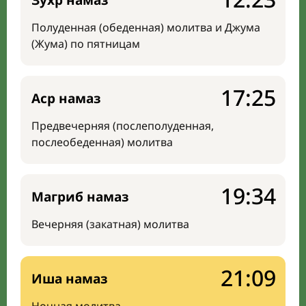
Зухр намаз
Полуденная (обеденная) молитва и Джума
(Жума) по пятницам
17:25
Аср намаз
Предвечерняя (послеполуденная,
послеобеденная) молитва
19:34
Магриб намаз
Вечерняя (закатная) молитва
21:09
Иша намаз