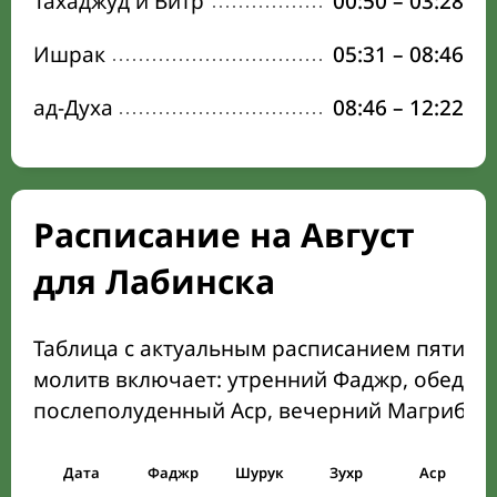
Тахаджуд и Витр
00:50
–
03:28
Ишрак
05:31
–
08:46
ад-Духа
08:46
–
12:22
Расписание на Август
для Лабинска
Таблица с актуальным расписанием пяти о
молитв включает: утренний Фаджр, обеден
послеполуденный Аср, вечерний Магриб и
Дата
Фаджр
Шурук
Зухр
Аср