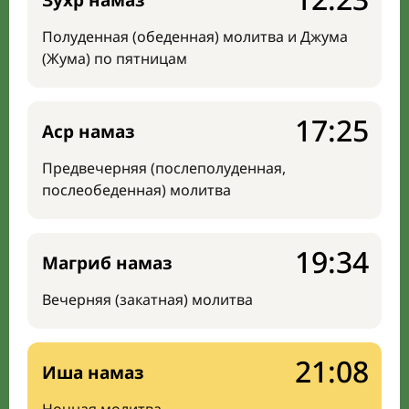
Зухр намаз
Полуденная (обеденная) молитва и Джума
(Жума) по пятницам
17:25
Аср намаз
Предвечерняя (послеполуденная,
послеобеденная) молитва
19:34
Магриб намаз
Вечерняя (закатная) молитва
21:08
Иша намаз