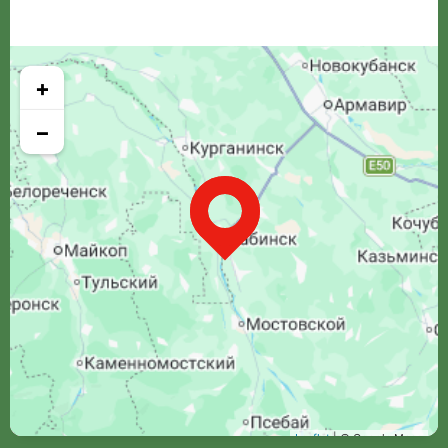
+
−
Leaflet
| © Google Maps