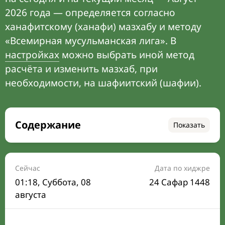
2026 года — определяется согласно
ханафитскому (ханафи) мазхабу и методу
«Всемирная мусульманская лига». В
настройках
можно выбрать иной метод
расчёта и изменить мазхаб, при
необходимости, на шафиитский (шафии).
Содержание
Показать
Время намаза на сегодня
Расписание на месяц
Сейчас
Дата по хиджре
01:18
, Суббота, 08
24 Сафар 1448
Время Сухура и Ифтара на сегодня
августа
Календарь рамадана