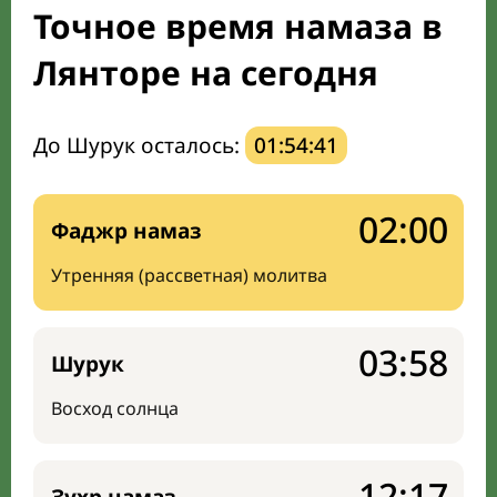
Точное время намаза в
Мечети и молельные комнаты
Лянторе на сегодня
Направление киблы
До Шурук осталось:
01:54:40
02:00
Фаджр намаз
Утренняя (рассветная) молитва
03:58
Шурук
Восход солнца
12:17