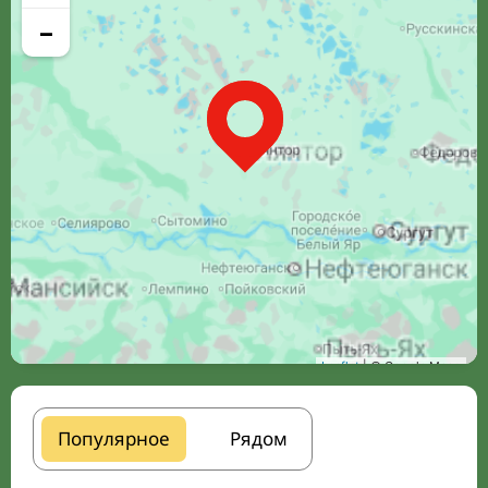
−
Leaflet
| © Google Maps
Популярное
Рядом