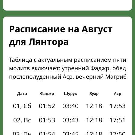
Расписание на Август
для Лянтора
Таблица с актуальным расписанием пяти о
молитв включает: утренний Фаджр, обеден
послеполуденный Аср, вечерний Магриб и
Дата
Фаджр
Шурук
Зухр
Аср
01, Сб
01:52
03:40
12:18
17:53
02, Вс
01:53
03:43
12:18
17:51
03, Пн
01:54
03:45
12:18
17:50