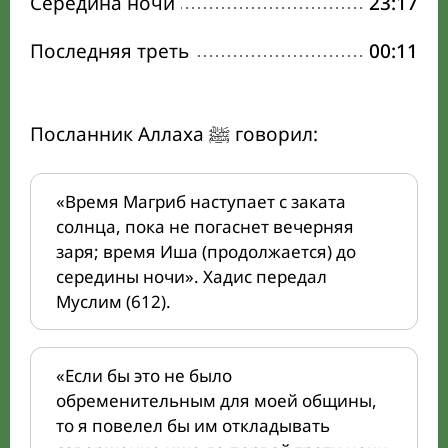
Середина ночи
23:17
Последняя треть
00:11
Посланник Аллаха ﷺ говорил:
«Время Магриб наступает с заката
солнца, пока не погаснет вечерняя
заря; время Иша (продолжается) до
середины ночи». Хадис передал
Муслим (612).
«Если бы это не было
обременительным для моей общины,
то я повелел бы им откладывать