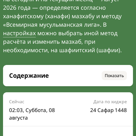
2026 года — определяется согласно
ханафитскому (ханафи) мазхабу и методу
«Всемирная мусульманская лига». В
настройках
можно выбрать иной метод
расчёта и изменить мазхаб, при
необходимости, на шафиитский (шафии).
Содержание
Показать
Время намаза на сегодня
Расписание на месяц
Сейчас
Дата по хиджре
02:03
, Суббота, 08
24 Сафар 1448
Время Сухура и Ифтара на сегодня
августа
Календарь рамадана