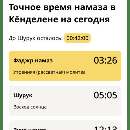
Точное время намаза в
Мечети и молельные комнаты
Кёнделене на сегодня
Направление киблы
До Шурук осталось:
00:41:59
03:26
Фаджр намаз
Утренняя (рассветная) молитва
05:05
Шурук
Восход солнца
12:13