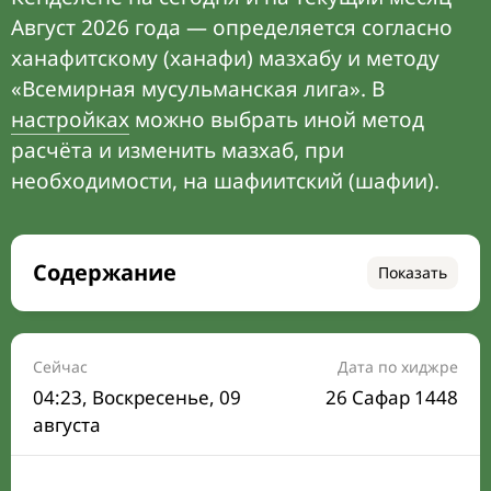
Август 2026 года — определяется согласно
ханафитскому (ханафи) мазхабу и методу
«Всемирная мусульманская лига». В
настройках
можно выбрать иной метод
расчёта и изменить мазхаб, при
необходимости, на шафиитский (шафии).
Содержание
Показать
Время намаза на сегодня
Расписание на месяц
Сейчас
Дата по хиджре
04:23
, Воскресенье, 09
26 Сафар 1448
Время Сухура и Ифтара на сегодня
августа
Календарь рамадана