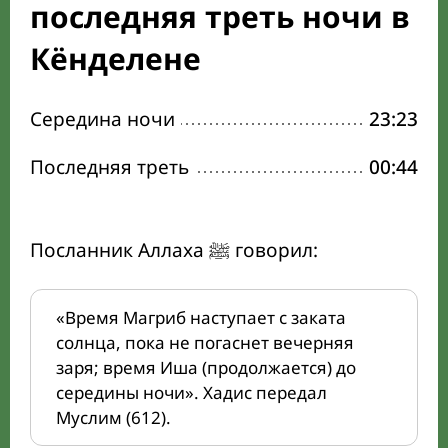
последняя треть ночи в
Кёнделене
Середина ночи
23:23
Последняя треть
00:44
Посланник Аллаха ﷺ говорил:
«Время Магриб наступает с заката
солнца, пока не погаснет вечерняя
заря; время Иша (продолжается) до
середины ночи». Хадис передал
Муслим (612).