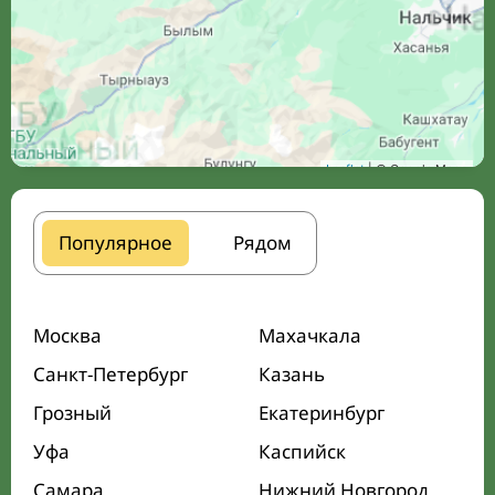
Leaflet
| © Google Maps
Популярное
Рядом
Москва
Махачкала
Санкт-Петербург
Казань
Грозный
Екатеринбург
Уфа
Каспийск
Самара
Нижний Новгород