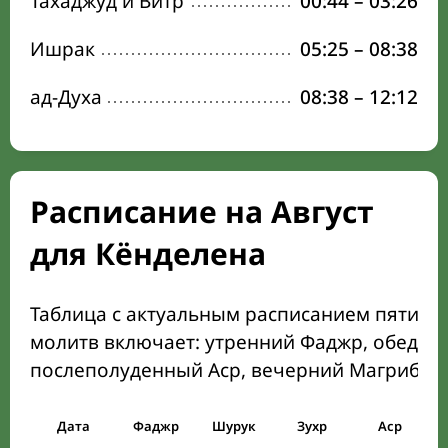
Тахаджуд и Витр
00:44
–
03:26
Ишрак
05:25
–
08:38
ад-Духа
08:38
–
12:12
Расписание на Август
для Кёнделена
Таблица с актуальным расписанием пяти о
молитв включает: утренний Фаджр, обеден
послеполуденный Аср, вечерний Магриб и
Дата
Фаджр
Шурук
Зухр
Аср