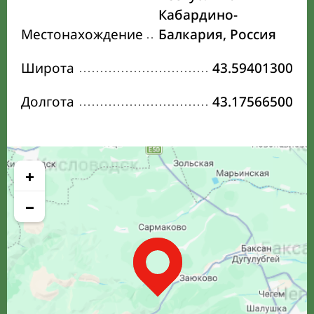
Кабардино-
Местонахождение
Балкария, Россия
Широта
43.59401300
Долгота
43.17566500
+
−