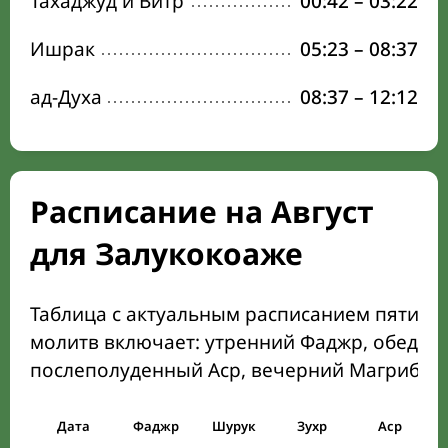
Тахаджуд и Витр
00:42
–
03:22
Ишрак
05:23
–
08:37
ад-Духа
08:37
–
12:12
Расписание на Август
для Залукокоаже
Таблица с актуальным расписанием пяти о
молитв включает: утренний Фаджр, обеден
послеполуденный Аср, вечерний Магриб и
Дата
Фаджр
Шурук
Зухр
Аср