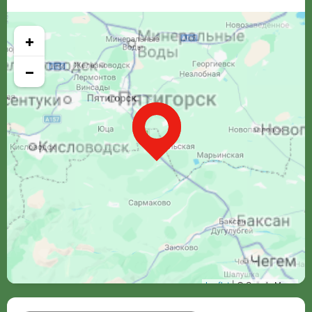
+
−
Leaflet
| © Google Maps