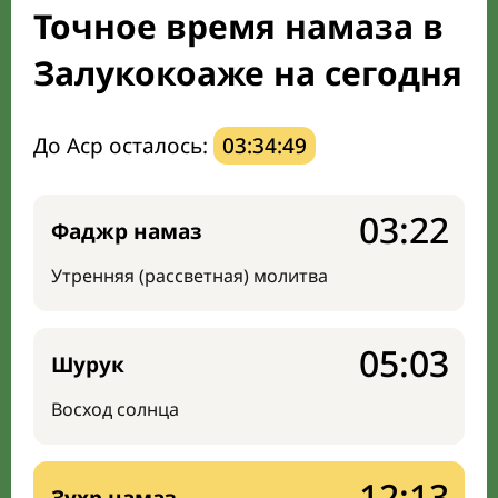
Точное время намаза в
Мечети и молельные комнаты
Залукокоаже на сегодня
Направление киблы
До Аср осталось:
03:34:48
03:22
Фаджр намаз
Утренняя (рассветная) молитва
05:03
Шурук
Восход солнца
12:13