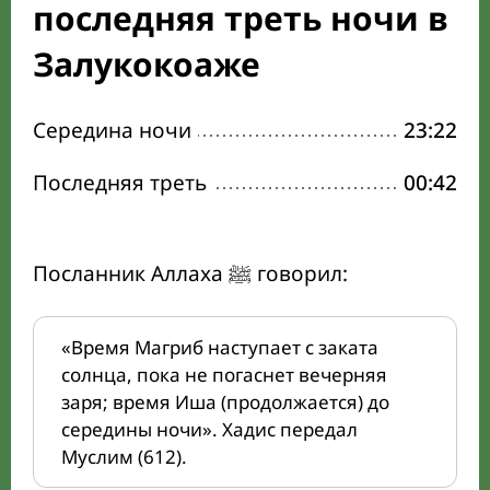
последняя треть ночи в
Залукокоаже
Середина ночи
23:22
Последняя треть
00:42
Посланник Аллаха ﷺ говорил:
«Время Магриб наступает с заката
солнца, пока не погаснет вечерняя
заря; время Иша (продолжается) до
середины ночи». Хадис передал
Муслим (612).