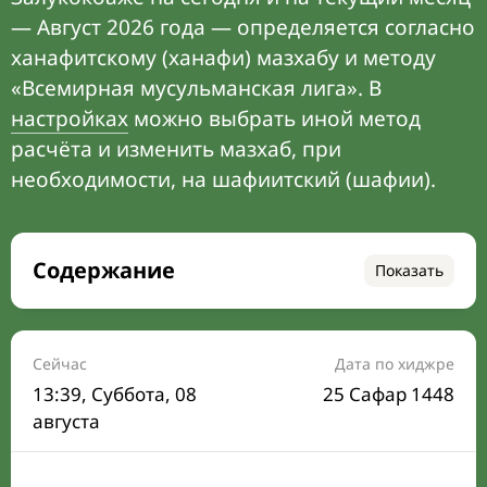
— Август 2026 года — определяется согласно
ханафитскому (ханафи) мазхабу и методу
«Всемирная мусульманская лига». В
настройках
можно выбрать иной метод
расчёта и изменить мазхаб, при
необходимости, на шафиитский (шафии).
Содержание
Показать
Время намаза на сегодня
Расписание на месяц
Сейчас
Дата по хиджре
13:39
, Суббота, 08
25 Сафар 1448
Время Сухура и Ифтара на сегодня
августа
Календарь рамадана