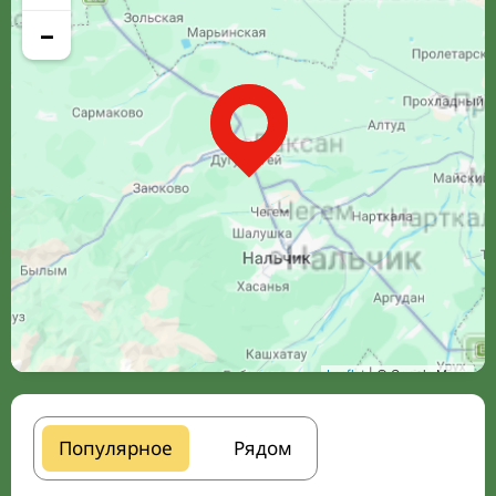
−
Leaflet
| © Google Maps
Популярное
Рядом