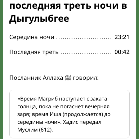
последняя треть ночи в
Дыгулыбгее
Середина ночи
23:21
Последняя треть
00:42
Посланник Аллаха ﷺ говорил:
«Время Магриб наступает с заката
солнца, пока не погаснет вечерняя
заря; время Иша (продолжается) до
середины ночи». Хадис передал
Муслим (612).