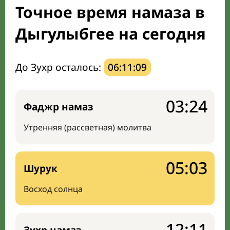
Точное время намаза в
Мечети и молельные комнаты
Дыгулыбгее на сегодня
Направление киблы
До Зухр осталось:
06:11:08
03:24
Фаджр намаз
Утренняя (рассветная) молитва
05:03
Шурук
Восход солнца
12:11