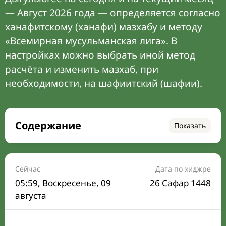
— Август 2026 года — определяется согласно
ханафитскому (ханафи) мазхабу и методу
«Всемирная мусульманская лига». В
настройках
можно выбрать иной метод
расчёта и изменить мазхаб, при
необходимости, на шафиитский (шафии).
Содержание
Показать
Время намаза на сегодня
Расписание на месяц
Сейчас
Дата по хиджре
05:59
, Воскресенье, 09
26 Сафар 1448
Время Сухура и Ифтара на сегодня
августа
Календарь рамадана