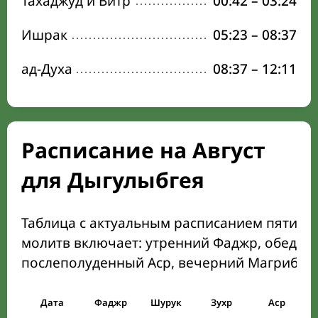
Тахаджуд и Витр
00:42
–
03:24
Ишрак
05:23
–
08:37
ад-Духа
08:37
–
12:11
Расписание на Август
для Дыгулыбгея
Таблица с актуальным расписанием пяти о
молитв включает: утренний Фаджр, обеден
послеполуденный Аср, вечерний Магриб и
Дата
Фаджр
Шурук
Зухр
Аср