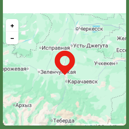
+
−
Leaflet
| © Google Maps