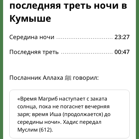
последняя треть ночи в
Кумыше
Середина ночи
23:27
Последняя треть
00:47
Посланник Аллаха ﷺ говорил:
«Время Магриб наступает с заката
солнца, пока не погаснет вечерняя
заря; время Иша (продолжается) до
середины ночи». Хадис передал
Муслим (612).