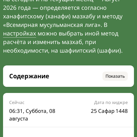
2026 года — определяется согласно
ханафитскому (ханафи) мазхабу и методу
«Всемирная мусульманская лига». В
настройках
можно выбрать иной метод
расчёта и изменить мазхаб, при
необходимости, на шафиитский (шафии).
Содержание
Показать
Время намаза на сегодня
Расписание на месяц
Сейчас
Дата по хиджре
06:31
, Суббота, 08
25 Сафар 1448
Время Сухура и Ифтара на сегодня
августа
Календарь рамадана