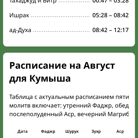
Тахаджуд и Витр
00:47
–
03:28
Ишрак
05:28
–
08:42
ад-Духа
08:42
–
12:17
Расписание на Август
для Кумыша
Таблица с актуальным расписанием пяти о
молитв включает: утренний Фаджр, обеден
послеполуденный Аср, вечерний Магриб и
Дата
Фаджр
Шурук
Зухр
Аср