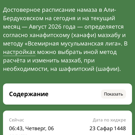
Достоверное расписание намаза в Али-
Бердуковском на сегодня и на текущий
месяц — Август 2026 года — определяется
согласно ханафитскому (ханафи) мазхабу и
методу «Всемирная мусульманская лига». В
настройках
можно выбрать иной метод
расчёта и изменить мазхаб, при
необходимости, на шафиитский (шафии).
Содержание
Показать
Время намаза на сегодня
Расписание на месяц
Сейчас
Дата по хиджре
06:43
, Четверг, 06
23 Сафар 1448
Время Сухура и Ифтара на сегодня