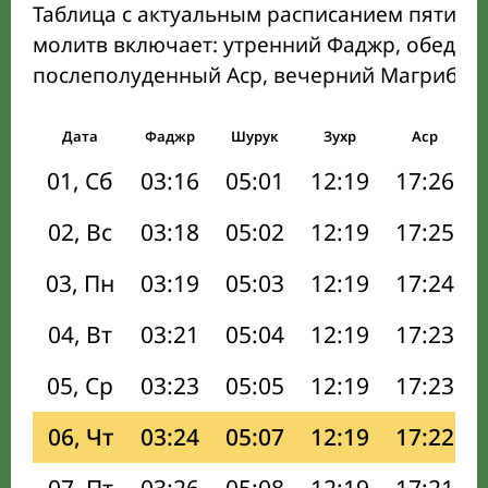
Таблица с актуальным расписанием пяти о
молитв включает: утренний Фаджр, обеден
послеполуденный Аср, вечерний Магриб и
Дата
Фаджр
Шурук
Зухр
Аср
01, Сб
03:16
05:01
12:19
17:26
02, Вс
03:18
05:02
12:19
17:25
03, Пн
03:19
05:03
12:19
17:24
04, Вт
03:21
05:04
12:19
17:23
05, Ср
03:23
05:05
12:19
17:23
06, Чт
03:24
05:07
12:19
17:22