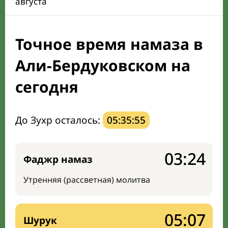
августа
Календарь рамадана
Точное время намаза в
Мечети и молельные комнаты
Али-Бердуковском на
Направление киблы
сегодня
До Зухр осталось:
05:35:54
03:24
Фаджр намаз
Утренняя (рассветная) молитва
05:07
Шурук