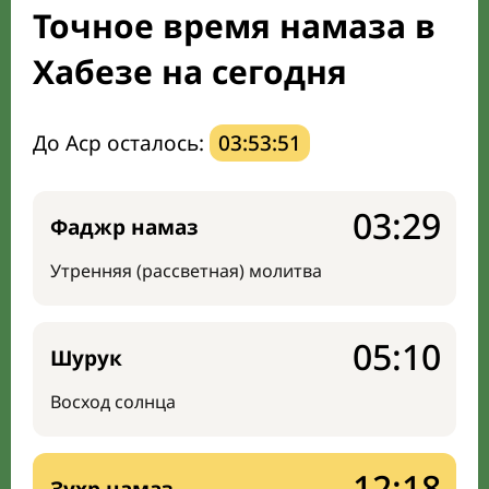
Точное время намаза в
Мечети и молельные комнаты
Хабезе на сегодня
Направление киблы
До Аср осталось:
03:53:50
03:29
Фаджр намаз
Утренняя (рассветная) молитва
05:10
Шурук
Восход солнца
12:18