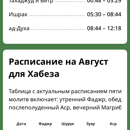
Тахаджуд и Витр
00:48
–
03:29
Ишрак
05:30
–
08:44
ад-Духа
08:44
–
12:18
Расписание на Август
для Хабеза
Таблица с актуальным расписанием пяти о
молитв включает: утренний Фаджр, обеден
послеполуденный Аср, вечерний Магриб и
Дата
Фаджр
Шурук
Зухр
Аср