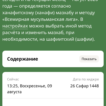
года — определяется согласно
ханафитскому (ханафи) мазхабу и методу
«Всемирная мусульманская лига». В
настройках
можно выбрать иной метод
расчёта и изменить мазхаб, при
необходимости, на шафиитский (шафии).
Содержание
Показать
Время намаза на сегодня
Расписание на месяц
Сейчас
Дата по хиджре
13:25
, Воскресенье, 09
26 Сафар 1448
Время Сухура и Ифтара на сегодня
августа
Календарь рамадана