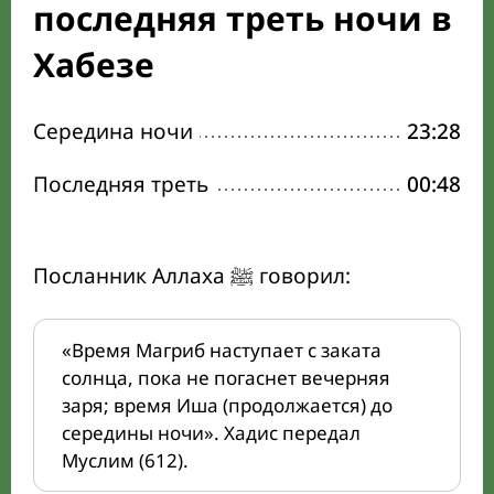
последняя треть ночи в
Хабезе
Середина ночи
23:28
Последняя треть
00:48
Посланник Аллаха ﷺ говорил:
«Время Магриб наступает с заката
солнца, пока не погаснет вечерняя
заря; время Иша (продолжается) до
середины ночи». Хадис передал
Муслим (612).