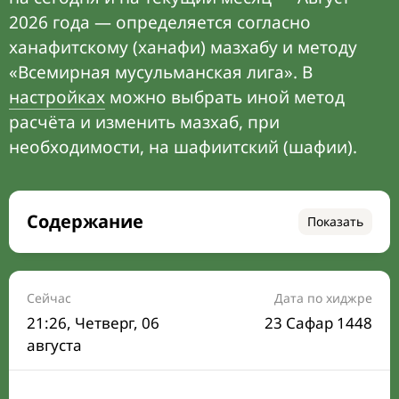
2026 года — определяется согласно
ханафитскому (ханафи) мазхабу и методу
«Всемирная мусульманская лига». В
настройках
можно выбрать иной метод
расчёта и изменить мазхаб, при
необходимости, на шафиитский (шафии).
Содержание
Показать
Время намаза на сегодня
Расписание на месяц
Сейчас
Дата по хиджре
21:26
, Четверг, 06
23 Сафар 1448
Время Сухура и Ифтара на сегодня
августа
Календарь рамадана