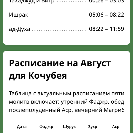
Тахаджуд и Витр
00:26
–
03:03
Ишрак
05:06
–
08:22
ад-Духа
08:22
–
11:59
Расписание на Август
для Кочубея
Таблица с актуальным расписанием пяти о
молитв включает: утренний Фаджр, обеден
послеполуденный Аср, вечерний Магриб и
Дата
Фаджр
Шурук
Зухр
Аср