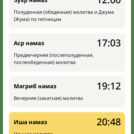
Зухр намаз
Полуденная (обеденная) молитва и Джума
(Жума) по пятницам
17:03
Аср намаз
Предвечерняя (послеполуденная,
послеобеденная) молитва
19:12
Магриб намаз
Вечерняя (закатная) молитва
20:48
Иша намаз