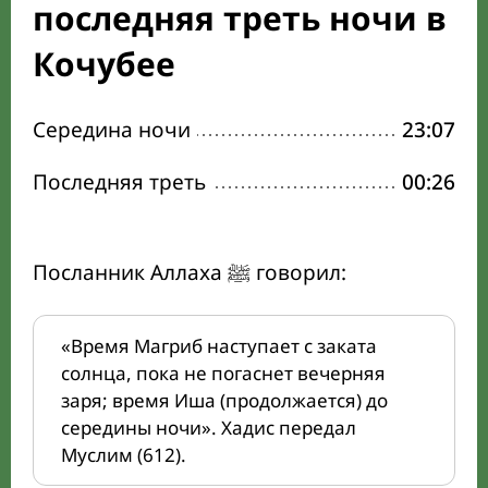
последняя треть ночи в
Кочубее
Середина ночи
23:07
Последняя треть
00:26
Посланник Аллаха ﷺ говорил:
«Время Магриб наступает с заката
солнца, пока не погаснет вечерняя
заря; время Иша (продолжается) до
середины ночи». Хадис передал
Муслим (612).