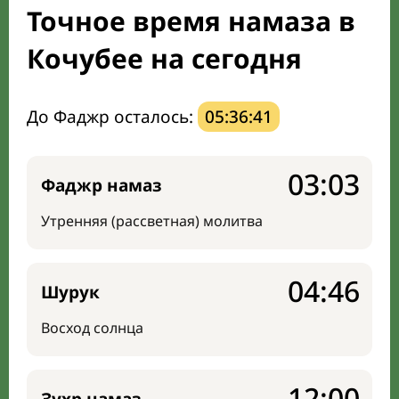
Точное время намаза в
Мечети и молельные комнаты
Кочубее на сегодня
Направление киблы
До Фаджр осталось:
05:36:40
03:03
Фаджр намаз
Утренняя (рассветная) молитва
04:46
Шурук
Восход солнца
12:00