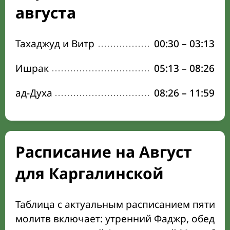
августа
Тахаджуд и Витр
00:30
–
03:13
Ишрак
05:13
–
08:26
ад-Духа
08:26
–
11:59
Расписание на Август
для Каргалинской
Таблица с актуальным расписанием пяти о
молитв включает: утренний Фаджр, обеден