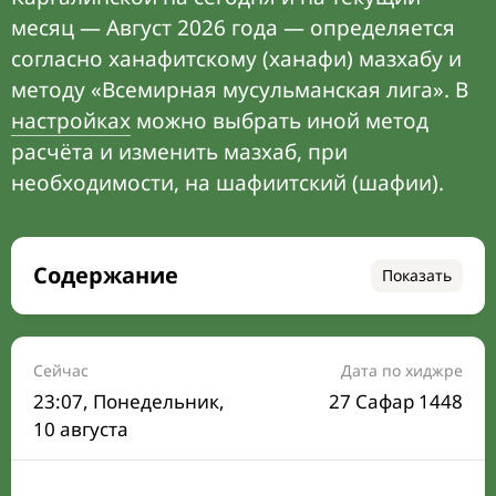
месяц — Август 2026 года — определяется
согласно ханафитскому (ханафи) мазхабу и
методу «Всемирная мусульманская лига». В
настройках
можно выбрать иной метод
расчёта и изменить мазхаб, при
необходимости, на шафиитский (шафии).
Содержание
Показать
Время намаза на сегодня
Расписание на месяц
Сейчас
Дата по хиджре
23:07
, Понедельник,
27 Сафар 1448
Время Сухура и Ифтара на сегодня
10 августа
Календарь рамадана