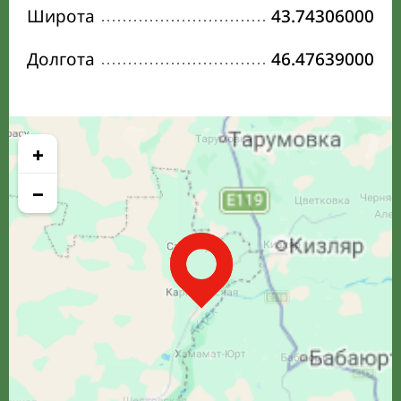
Широта
43.74306000
Долгота
46.47639000
+
−