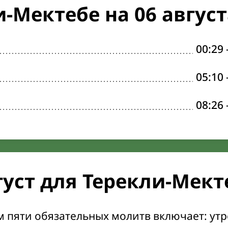
-Мектебе на 06 август
00:29
05:10
08:26
густ для Терекли-Мект
м пяти обязательных молитв включает: ут