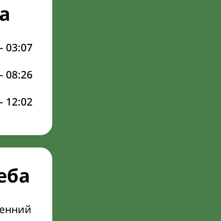
а
–
03:07
–
08:26
–
12:02
еба
ренний