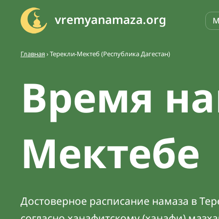
vremyanamaza.org
М
Главная
›
Терекли-Мектеб (Республика Дагестан)
Время на
Мектебе
Достоверное расписание намаза в Тере
согласно ханафитскому (ханафи) мазх