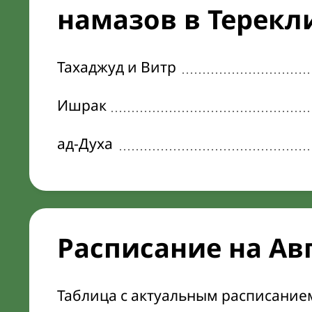
намазов в Терекли
Тахаджуд и Витр
Ишрак
ад-Духа
Расписание на Ав
Таблица с актуальным расписание