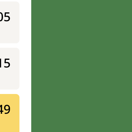
05
15
49