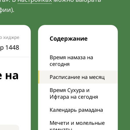
фии).
по хиджре
Содержание
р 1448
Время намаза на
сегодня
 на
Расписание на месяц
Время Сухура и
Ифтара на сегодня
Календарь рамадана
Мечети и молельные
комнаты