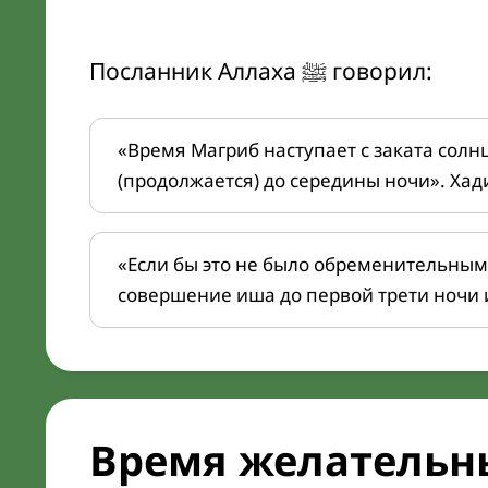
Посланник Аллаха ﷺ говорил:
«Время Магриб наступает с заката солн
(продолжается) до середины ночи». Хад
«Если бы это не было обременительным
совершение иша до первой трети ночи 
Время желательн