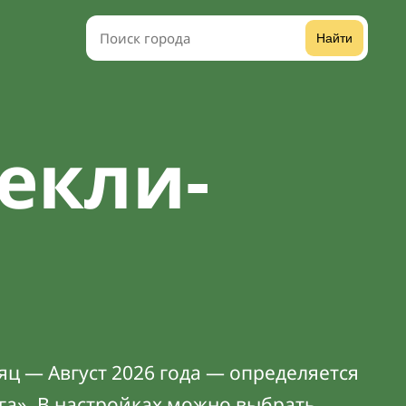
Найти
екли-
яц — Август 2026 года — определяется
га». В
настройках
можно выбрать