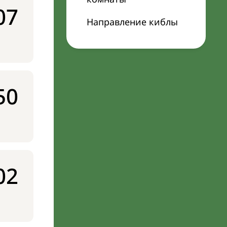
07
Направление киблы
50
02