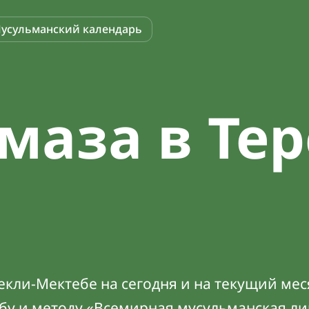
усульманский календарь
маза в Тер
кли-Мектебе на сегодня и на текущий мес
абу и методу «Всемирная мусульманская ли