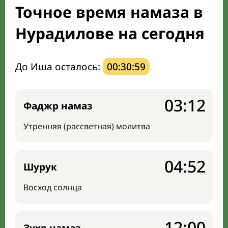
Точное время намаза в
Направление киблы
Нурадилове на сегодня
До Иша осталось:
00:30:58
03:12
Фаджр намаз
Утренняя (рассветная) молитва
04:52
Шурук
Восход солнца
12:00