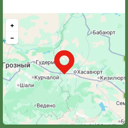
+
−
Leaflet
| © Google Maps