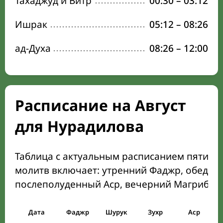
Тахаджуд и Витр
00:30
–
03:12
Ишрак
05:12
–
08:26
ад-Духа
08:26
–
12:00
Расписание на Август
для Нурадилова
Таблица с актуальным расписанием пяти о
молитв включает: утренний Фаджр, обеден
послеполуденный Аср, вечерний Магриб и
Дата
Фаджр
Шурук
Зухр
Аср