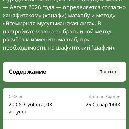
— Август 2026 года — определяется согласно
ханафитскому (ханафи) мазхабу и методу
«Всемирная мусульманская лига». В
настройках
можно выбрать иной метод
расчёта и изменить мазхаб, при
необходимости, на шафиитский (шафии).
Содержание
Показать
Время намаза на сегодня
Расписание на месяц
Сейчас
Дата по хиджре
20:08
, Суббота, 08
25 Сафар 1448
Время Сухура и Ифтара на сегодня
августа
Календарь рамадана