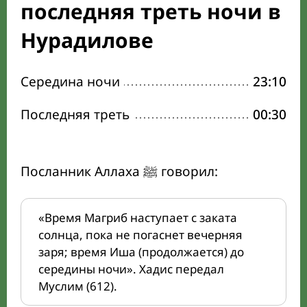
последняя треть ночи в
Нурадилове
Середина ночи
23:10
Последняя треть
00:30
Посланник Аллаха ﷺ говорил:
«Время Магриб наступает с заката
солнца, пока не погаснет вечерняя
заря; время Иша (продолжается) до
середины ночи». Хадис передал
Муслим (612).