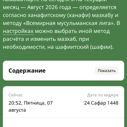
месяц — Август 2026 года — определяется
согласно ханафитскому (ханафи) мазхабу и
методу «Всемирная мусульманская лига». В
настройках
можно выбрать иной метод
расчёта и изменить мазхаб, при
необходимости, на шафиитский (шафии).
Содержание
Показать
Время намаза на сегодня
Расписание на месяц
Сейчас
Дата по хиджре
20:52
, Пятница, 07
24 Сафар 1448
Время Сухура и Ифтара на сегодня
августа
Календарь рамадана