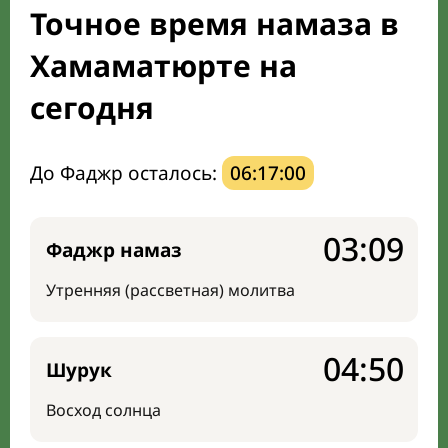
Точное время намаза в
Направление киблы
Хамаматюрте на
сегодня
До Фаджр осталось:
06:16:59
03:09
Фаджр намаз
Утренняя (рассветная) молитва
04:50
Шурук
Восход солнца