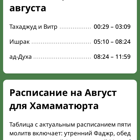
августа
Тахаджуд и Витр
00:29
–
03:09
Ишрак
05:10
–
08:24
ад-Духа
08:24
–
11:59
Расписание на Август
для Хамаматюрта
Таблица с актуальным расписанием пяти о
молитв включает: утренний Фаджр, обеден