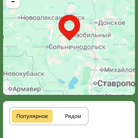
−
Leaflet
| © Google Maps
Популярное
Рядом