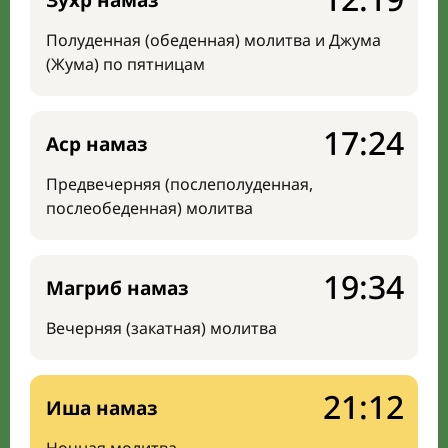
Зухр намаз
Полуденная (обеденная) молитва и Джума
(Жума) по пятницам
17:24
Аср намаз
Предвечерняя (послеполуденная,
послеобеденная) молитва
19:34
Магриб намаз
Вечерняя (закатная) молитва
21:12
Иша намаз