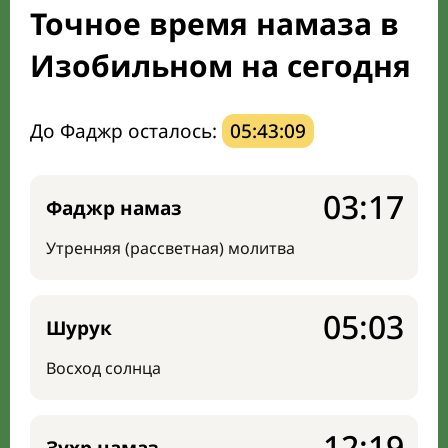
Точное время намаза в
Мечети и молельные комнаты
Изобильном на сегодня
Направление киблы
До Фаджр осталось:
05:43:08
03:17
Фаджр намаз
Утренняя (рассветная) молитва
05:03
Шурук
Восход солнца
12:19