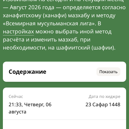
— Август 2026 года — определяется согласно
ханафитскому (ханафи) мазхабу и методу
«Всемирная мусульманская лига». В
настройках
можно выбрать иной метод
расчёта и изменить мазхаб, при
необходимости, на шафиитский (шафии).
Содержание
Показать
Время намаза на сегодня
Расписание на месяц
Сейчас
Дата по хиджре
21:33
, Четверг, 06
23 Сафар 1448
Время Сухура и Ифтара на сегодня
августа
Календарь рамадана