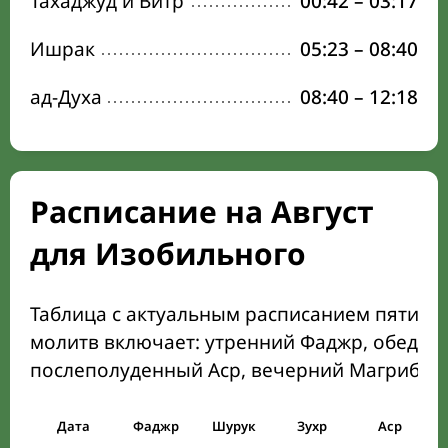
Тахаджуд и Витр
00:42
–
03:17
Ишрак
05:23
–
08:40
ад-Духа
08:40
–
12:18
Расписание на Август
для Изобильного
Таблица с актуальным расписанием пяти о
молитв включает: утренний Фаджр, обеден
послеполуденный Аср, вечерний Магриб и
Дата
Фаджр
Шурук
Зухр
Аср