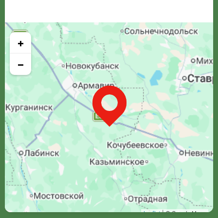
+
−
Leaflet
| © Google Maps