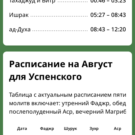
Тахаджуд и Витр
00:46
–
03:23
Ишрак
05:27
–
08:43
ад-Духа
08:43
–
12:20
Расписание на Август
для Успенского
Таблица с актуальным расписанием пяти о
молитв включает: утренний Фаджр, обеден
послеполуденный Аср, вечерний Магриб и
Дата
Фаджр
Шурук
Зухр
Аср