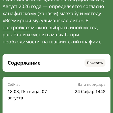
Август 2026 года — определяется согласно
ханафитскому (ханафи) мазхабу и методу
«Всемирная мусульманская лига». В
настройках
можно выбрать иной метод
расчёта и изменить мазхаб, при
необходимости, на шафиитский (шафии).
Содержание
Показать
Время намаза на сегодня
Расписание на месяц
Сейчас
Дата по хиджре
18:08
, Пятница, 07
24 Сафар 1448
Время Сухура и Ифтара на сегодня
августа
Календарь рамадана