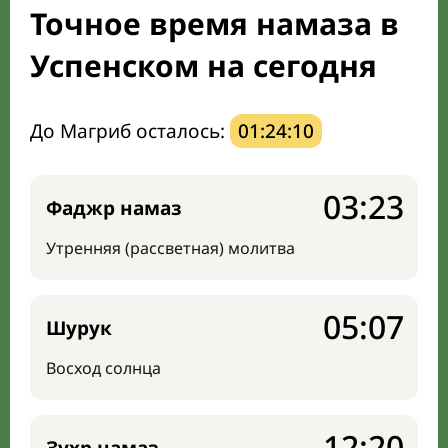
Точное время намаза в
Направление киблы
Успенском на сегодня
До Магриб осталось:
01:24:09
03:23
Фаджр намаз
Утренняя (рассветная) молитва
05:07
Шурук
Восход солнца
12:20