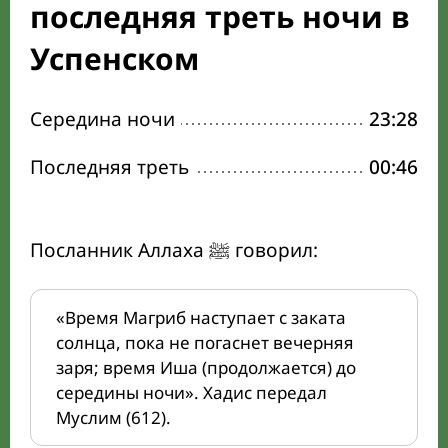
последняя треть ночи в
Успенском
Середина ночи
23:28
Последняя треть
00:46
Посланник Аллаха ﷺ говорил:
«Время Магриб наступает с заката
солнца, пока не погаснет вечерняя
заря; время Иша (продолжается) до
середины ночи». Хадис передал
Муслим (612).