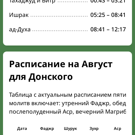
Тахаджуд и Витр
00:43
–
03:21
Ишрак
05:25
–
08:41
ад-Духа
08:41
–
12:17
Расписание на Август
для Донского
Таблица с актуальным расписанием пяти о
молитв включает: утренний Фаджр, обеден
послеполуденный Аср, вечерний Магриб и
Дата
Фаджр
Шурук
Зухр
Аср