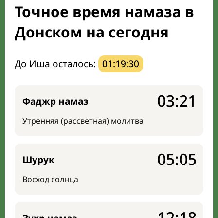
Точное время намаза в
Направление киблы
Донском на сегодня
До Иша осталось:
01:19:29
03:21
Фаджр намаз
Утренняя (рассветная) молитва
05:05
Шурук
Восход солнца
12:18