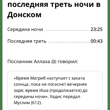
последняя треть ночи в
Донском
Середина ночи
23:25
Последняя треть
00:43
Посланник Аллаха ﷺ говорил:
«Время Магриб наступает с заката
солнца, пока не погаснет вечерняя
заря; время Иша (продолжается) до
середины ночи». Хадис передал
Муслим (612).