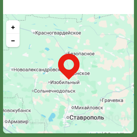
+
−
Leaflet
| © Google Maps