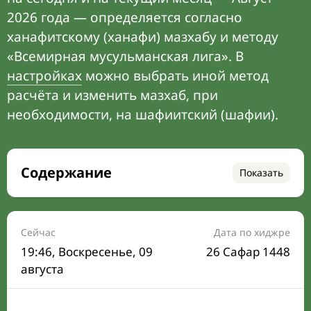
2026 года — определяется согласно
ханафитскому (ханафи) мазхабу и методу
«Всемирная мусульманская лига». В
настройках
можно выбрать иной метод
расчёта и изменить мазхаб, при
необходимости, на шафиитский (шафии).
Содержание
Показать
Время намаза на сегодня
Расписание на месяц
Сейчас
Дата по хиджре
19:46
, Воскресенье, 09
26 Сафар 1448
Время Сухура и Ифтара на сегодня
августа
Календарь рамадана