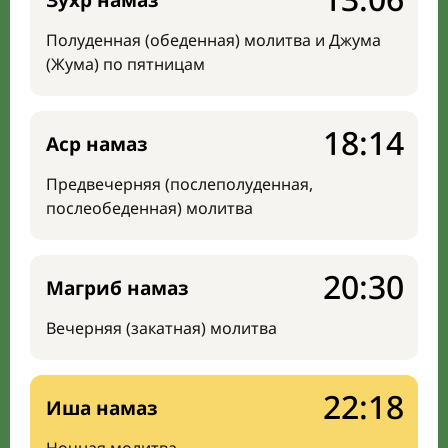
Зухр намаз
Полуденная (обеденная) молитва и Джума
(Жума) по пятницам
18:14
Аср намаз
Предвечерняя (послеполуденная,
послеобеденная) молитва
20:30
Магриб намаз
Вечерняя (закатная) молитва
22:18
Иша намаз