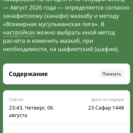
— Август 2026 года — определяется согласно
ханафитскому (ханафи) мазхабу и методу
«Всемирная мусульманская лига». В
настройках
можно выбрать иной метод
расчёта и изменить мазхаб, при
необходимости, на шафиитский (шафии).
Содержание
Показать
Время намаза на сегодня
Расписание на месяц
Сейчас
Дата по хиджре
23:43
, Четверг, 06
23 Сафар 1448
Время Сухура и Ифтара на сегодня
августа
Календарь рамадана