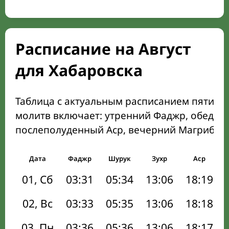
Расписание на Август
для Хабаровска
Таблица с актуальным расписанием пяти о
молитв включает: утренний Фаджр, обеден
послеполуденный Аср, вечерний Магриб и
Дата
Фаджр
Шурук
Зухр
Аср
01, Сб
03:31
05:34
13:06
18:19
02, Вс
03:33
05:35
13:06
18:18
03, Пн
03:36
05:36
13:06
18:17