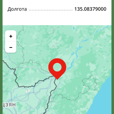
Долгота
135.08379000
+
−