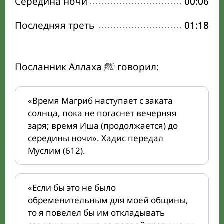
Середина ночи
00:06
Последняя треть
01:18
Посланник Аллаха ﷺ говорил:
«Время Магриб наступает с заката
солнца, пока не погаснет вечерняя
заря; время Иша (продолжается) до
середины ночи». Хадис передал
Муслим (612).
«Если бы это не было
обременительным для моей общины,
то я повелел бы им откладывать