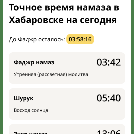
Точное время намаза в
Мечети и молельные комнаты
Хабаровске на сегодня
Направление киблы
До Фаджр осталось:
03:58:15
03:42
Фаджр намаз
Утренняя (рассветная) молитва
05:40
Шурук
Восход солнца
13:06