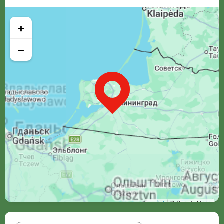
+
−
Leaflet
| © Google Maps