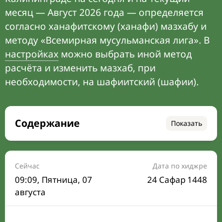
месяц — Август 2026 года — определяется
согласно ханафитскому (ханафи) мазхабу и
методу «Всемирная мусульманская лига». В
настройках
можно выбрать иной метод
расчёта и изменить мазхаб, при
необходимости, на шафиитский (шафии).
Содержание
Показать
Время намаза на сегодня
Расписание на месяц
Сейчас
Дата по хиджре
09:09
, Пятница, 07
24 Сафар 1448
Время Сухура и Ифтара на сегодня
августа
Календарь рамадана