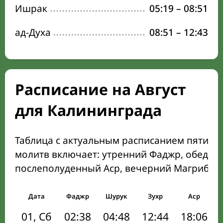
Ишрак
05:19
–
08:51
ад-Духа
08:51
–
12:43
Расписание на Август
для Калининграда
Таблица с актуальным расписанием пяти о
молитв включает: утренний Фаджр, обеден
послеполуденный Аср, вечерний Магриб и
Дата
Фаджр
Шурук
Зухр
Аср
01, Сб
02:38
04:48
12:44
18:06