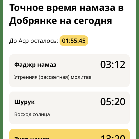
Точное время намаза в
Мечети и молельные комнаты
Добрянке на сегодня
Направление киблы
До Аср осталось:
01:55:44
03:12
Фаджр намаз
Утренняя (рассветная) молитва
05:20
Шурук
Восход солнца
13:20