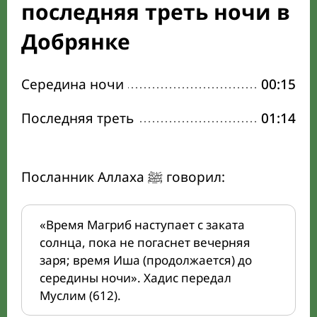
последняя треть ночи в
Добрянке
Середина ночи
00:15
Последняя треть
01:14
Посланник Аллаха ﷺ говорил:
«Время Магриб наступает с заката
солнца, пока не погаснет вечерняя
заря; время Иша (продолжается) до
середины ночи». Хадис передал
Муслим (612).