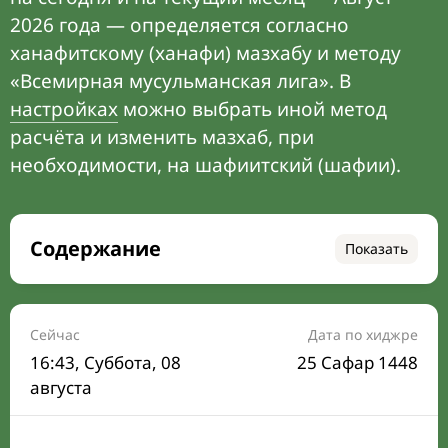
2026 года — определяется согласно
ханафитскому (ханафи) мазхабу и методу
«Всемирная мусульманская лига». В
настройках
можно выбрать иной метод
расчёта и изменить мазхаб, при
необходимости, на шафиитский (шафии).
Содержание
Показать
Время намаза на сегодня
Расписание на месяц
Сейчас
Дата по хиджре
16:43
, Суббота, 08
25 Сафар 1448
Время Сухура и Ифтара на сегодня
августа
Календарь рамадана