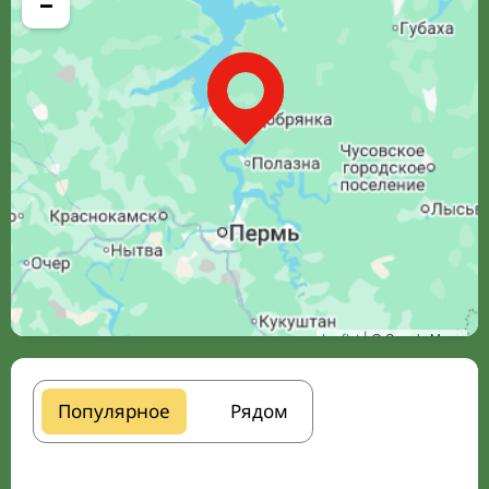
−
Leaflet
| © Google Maps
Популярное
Рядом