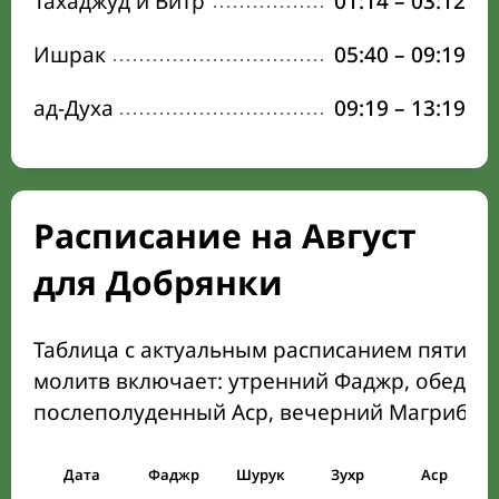
Тахаджуд и Витр
01:14
–
03:12
Ишрак
05:40
–
09:19
ад-Духа
09:19
–
13:19
Расписание на Август
для Добрянки
Таблица с актуальным расписанием пяти о
молитв включает: утренний Фаджр, обеден
послеполуденный Аср, вечерний Магриб и
Дата
Фаджр
Шурук
Зухр
Аср