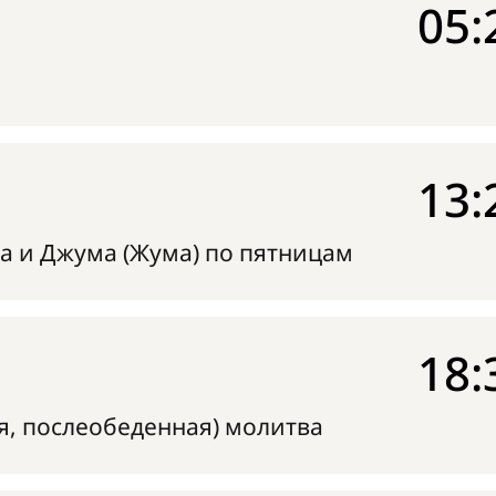
05:
13:
а и Джума (Жума) по пятницам
18:
я, послеобеденная) молитва