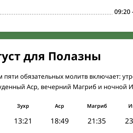
09:20
густ для Полазны
м пяти обязательных молитв включает: ут
уденный Аср, вечерний Магриб и ночной 
Зухр
Аср
Магриб
И
13:21
18:49
21:35
23