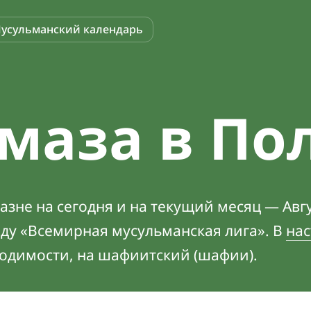
усульманский календарь
маза в По
зне на сегодня и на текущий месяц — Авгу
оду «Всемирная мусульманская лига». В
нас
ходимости, на шафиитский (шафии).