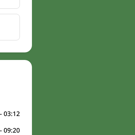
–
03:12
–
09:20