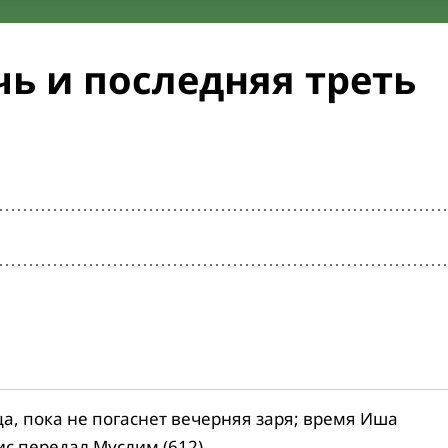
ь и последняя треть
ца, пока не погаснет вечерняя заря; время Иша
ис передал Муслим (612).