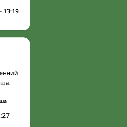
–
13:19
ренний
Иша.
ша
:27