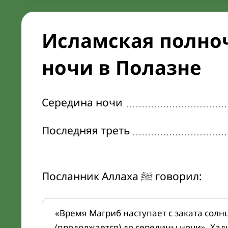
Исламская полноч
ночи в Полазне
Середина ночи
Последняя треть
Посланник Аллаха ﷺ говорил:
«Время Магриб наступает с заката солн
(продолжается) до середины ночи». Хад