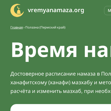
vremyanamaza.org
М
Главная
›
Полазна (Пермский край)
Время на
Достоверное расписание намаза в Пола
ханафитскому (ханафи) мазхабу и мет
расчёта и изменить мазхаб, при необ