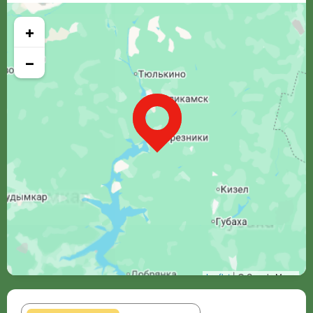
+
−
Leaflet
| © Google Maps