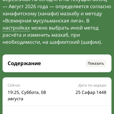
— Август 2026 года — определяется согласно
ханафитскому (ханафи) мазхабу и методу
«Всемирная мусульманская лига». В
настройках
можно выбрать иной метод
расчёта и изменить мазхаб, при
необходимости, на шафиитский (шафии).
Содержание
Показать
Время намаза на сегодня
Расписание на месяц
Сейчас
Дата по хиджре
19:25
, Суббота, 08
25 Сафар 1448
Время Сухура и Ифтара на сегодня
августа
Календарь рамадана