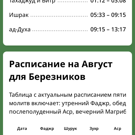
Тахаджуд и Витр
01:12
–
03:08
Ишрак
05:33
–
09:15
ад-Духа
09:15
–
13:17
Расписание на Август
для Березников
Таблица с актуальным расписанием пяти о
молитв включает: утренний Фаджр, обеден
послеполуденный Аср, вечерний Магриб и
Дата
Фаджр
Шурук
Зухр
Аср