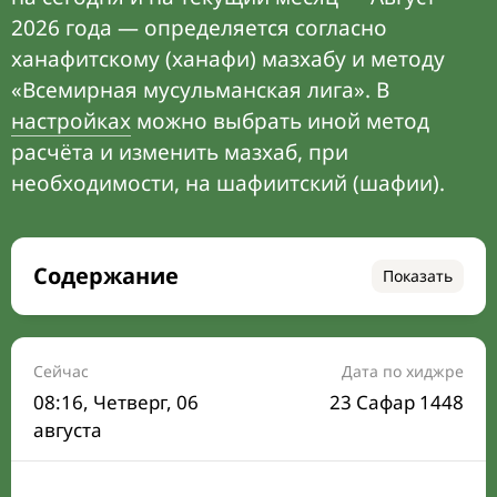
2026 года — определяется согласно
ханафитскому (ханафи) мазхабу и методу
«Всемирная мусульманская лига». В
настройках
можно выбрать иной метод
расчёта и изменить мазхаб, при
необходимости, на шафиитский (шафии).
Содержание
Показать
Время намаза на сегодня
Расписание на месяц
Сейчас
Дата по хиджре
08:16
, Четверг, 06
23 Сафар 1448
Время Сухура и Ифтара на сегодня
августа
Календарь рамадана