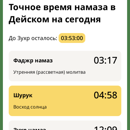
Точное время намаза в
Мечети и молельные комнаты
Дейском на сегодня
Направление киблы
До Зухр осталось:
03:52:59
03:17
Фаджр намаз
Утренняя (рассветная) молитва
04:58
Шурук
Восход солнца
12:09