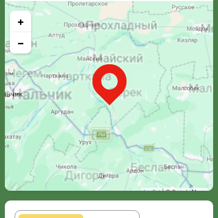
+
−
Leaflet
| © Google Maps