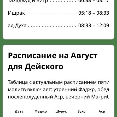
Тахаджуд и Витр
00:38
–
03:17
Ишрак
05:18
–
08:33
ад-Духа
08:33
–
12:09
Расписание на Август
для Дейского
Таблица с актуальным расписанием пяти о
молитв включает: утренний Фаджр, обеден
послеполуденный Аср, вечерний Магриб и
Дата
Фаджр
Шурук
Зухр
Аср