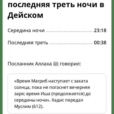
последняя треть ночи в
Дейском
Середина ночи
23:18
Последняя треть
00:38
Посланник Аллаха ﷺ говорил:
«Время Магриб наступает с заката
солнца, пока не погаснет вечерняя
заря; время Иша (продолжается) до
середины ночи». Хадис передал
Муслим (612).