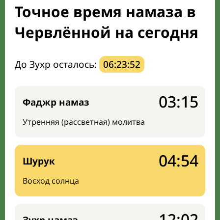
Точное время намаза в
Направление киблы
Червлённой на сегодня
До Зухр осталось:
06:23:51
03:15
Фаджр намаз
Утренняя (рассветная) молитва
04:54
Шурук
Восход солнца
12:02