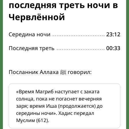
последняя треть ночи в
Червлённой
Середина ночи
23:12
Последняя треть
00:33
Посланник Аллаха ﷺ говорил:
«Время Магриб наступает с заката
солнца, пока не погаснет вечерняя
заря; время Иша (продолжается) до
середины ночи». Хадис передал
Муслим (612).