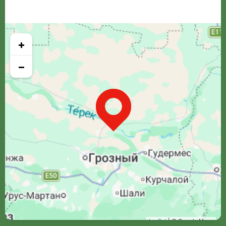
+
−
Leaflet
| © Google Maps