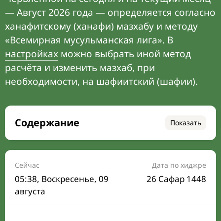
— Август 2026 года — определяется согласно
ханафитскому (ханафи) мазхабу и методу
«Всемирная мусульманская лига». В
настройках
можно выбрать иной метод
расчёта и изменить мазхаб, при
необходимости, на шафиитский (шафии).
Содержание
Показать
Время намаза на сегодня
Расписание на месяц
Сейчас
Дата по хиджре
05:38
, Воскресенье, 09
26 Сафар 1448
Время Сухура и Ифтара на сегодня
августа
Календарь рамадана