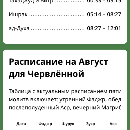
Тахаджуд и Витр
00:33
–
03:15
Ишрак
05:14
–
08:27
ад-Духа
08:27
–
12:01
Расписание на Август
для Червлённой
Таблица с актуальным расписанием пяти о
молитв включает: утренний Фаджр, обеден
послеполуденный Аср, вечерний Магриб и
Дата
Фаджр
Шурук
Зухр
Аср