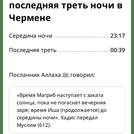
последняя треть ночи в
Чермене
Середина ночи
23:17
Последняя треть
00:39
Посланник Аллаха ﷺ говорил:
«Время Магриб наступает с заката
солнца, пока не погаснет вечерняя
заря; время Иша (продолжается) до
середины ночи». Хадис передал
Муслим (612).