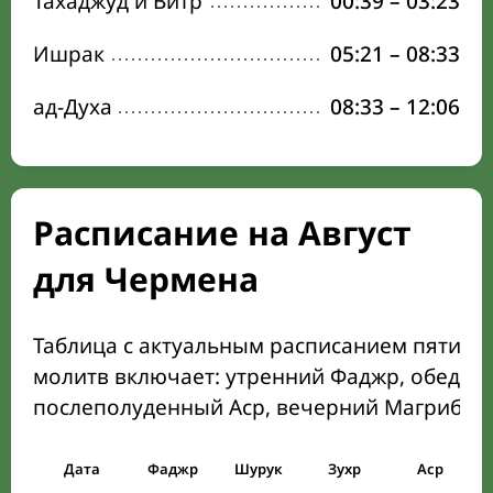
Тахаджуд и Витр
00:39
–
03:23
Ишрак
05:21
–
08:33
ад-Духа
08:33
–
12:06
Расписание на Август
для Чермена
Таблица с актуальным расписанием пяти о
молитв включает: утренний Фаджр, обеден
послеполуденный Аср, вечерний Магриб и
Дата
Фаджр
Шурук
Зухр
Аср