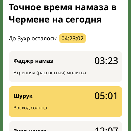
Точное время намаза в
Мечети и молельные комнаты
Чермене на сегодня
Направление киблы
До Зухр осталось:
04:23:01
03:23
Фаджр намаз
Утренняя (рассветная) молитва
05:01
Шурук
Восход солнца
12:07