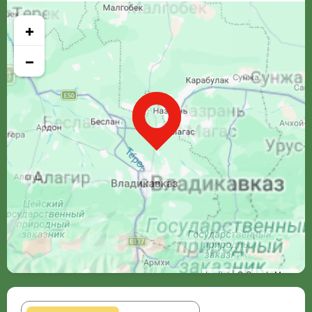
+
−
Leaflet
| © Google Maps