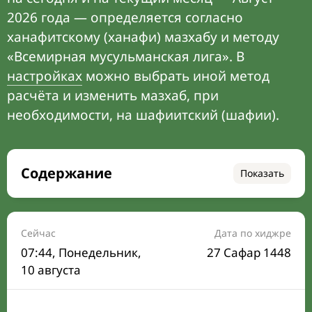
2026 года — определяется согласно
ханафитскому (ханафи) мазхабу и методу
«Всемирная мусульманская лига». В
настройках
можно выбрать иной метод
расчёта и изменить мазхаб, при
необходимости, на шафиитский (шафии).
Содержание
Показать
Время намаза на сегодня
Расписание на месяц
Сейчас
Дата по хиджре
07:44
, Понедельник,
27 Сафар 1448
Время Сухура и Ифтара на сегодня
10 августа
Календарь рамадана