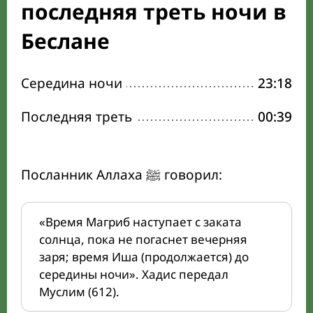
последняя треть ночи в
Беслане
Середина ночи
23:18
Последняя треть
00:39
Посланник Аллаха ﷺ говорил:
«Время Магриб наступает с заката
солнца, пока не погаснет вечерняя
заря; время Иша (продолжается) до
середины ночи». Хадис передал
Муслим (612).