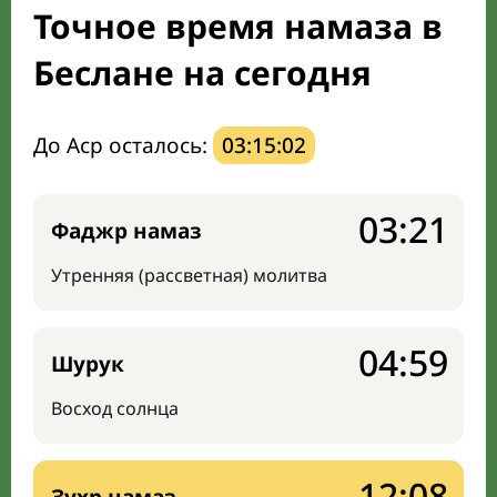
Точное время намаза в
Мечети и молельные комнаты
Беслане на сегодня
Направление киблы
До Аср осталось:
03:15:01
03:21
Фаджр намаз
Утренняя (рассветная) молитва
04:59
Шурук
Восход солнца
12:08