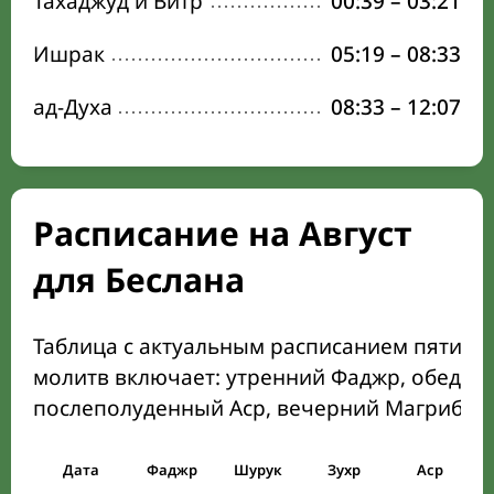
Тахаджуд и Витр
00:39
–
03:21
Ишрак
05:19
–
08:33
ад-Духа
08:33
–
12:07
Расписание на Август
для Беслана
Таблица с актуальным расписанием пяти о
молитв включает: утренний Фаджр, обеден
послеполуденный Аср, вечерний Магриб и
Дата
Фаджр
Шурук
Зухр
Аср