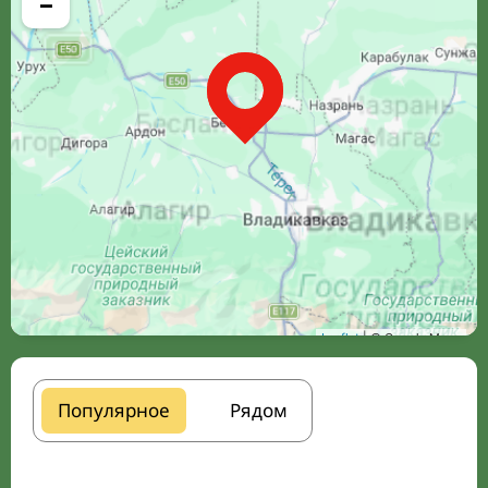
−
Leaflet
| © Google Maps
Популярное
Рядом