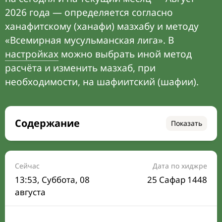
2026 года — определяется согласно
ханафитскому (ханафи) мазхабу и методу
«Всемирная мусульманская лига». В
настройках
можно выбрать иной метод
расчёта и изменить мазхаб, при
необходимости, на шафиитский (шафии).
Содержание
Показать
Время намаза на сегодня
Расписание на месяц
Сейчас
Дата по хиджре
13:53
, Суббота, 08
25 Сафар 1448
Время Сухура и Ифтара на сегодня
августа
Календарь рамадана