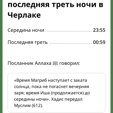
последняя треть ночи в
Черлаке
Середина ночи
23:55
Последняя треть
00:59
Посланник Аллаха ﷺ говорил:
«Время Магриб наступает с заката
солнца, пока не погаснет вечерняя
заря; время Иша (продолжается) до
середины ночи». Хадис передал
Муслим (612).