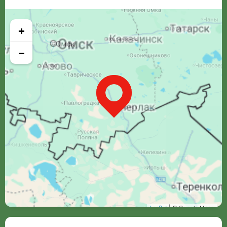
+
−
Leaflet
| © Google Maps