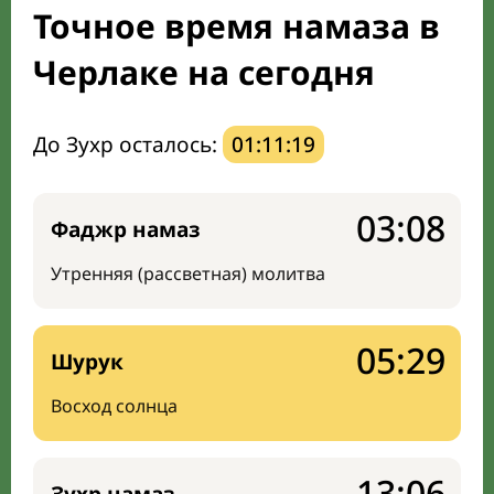
Точное время намаза в
Направление киблы
Черлаке на сегодня
До Зухр осталось:
01:11:18
03:08
Фаджр намаз
Утренняя (рассветная) молитва
05:29
Шурук
Восход солнца
13:06