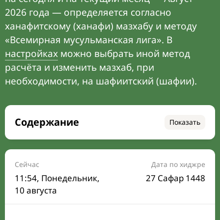
2026 года — определяется согласно
ханафитскому (ханафи) мазхабу и методу
«Всемирная мусульманская лига». В
настройках
можно выбрать иной метод
расчёта и изменить мазхаб, при
необходимости, на шафиитский (шафии).
Содержание
Показать
Время намаза на сегодня
Расписание на месяц
Сейчас
Дата по хиджре
11:54
, Понедельник,
27 Сафар 1448
Время Сухура и Ифтара на сегодня
10 августа
Календарь рамадана