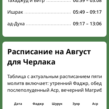
Тахаджуд и Витр
00:59
–
03:08
Ишрак
05:49
–
09:17
ад-Духа
09:17
–
13:06
Расписание на Август
для Черлака
Таблица с актуальным расписанием пяти о
молитв включает: утренний Фаджр, обеден
послеполуденный Аср, вечерний Магриб и
Дата
Фаджр
Шурук
Зухр
Аср