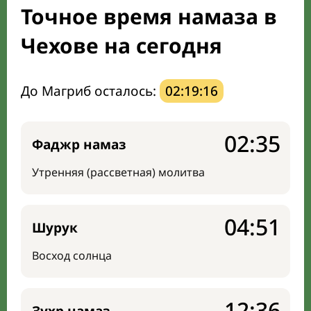
Точное время намаза в
Мечети и молельные комнаты
Чехове на сегодня
Направление киблы
До Магриб осталось:
02:19:15
02:35
Фаджр намаз
Утренняя (рассветная) молитва
04:51
Шурук
Восход солнца
12:36