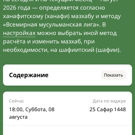
2026 года — определяется согласно
ханафитскому (ханафи) мазхабу и методу
«Всемирная мусульманская лига». В
настройках
можно выбрать иной метод
расчёта и изменить мазхаб, при
необходимости, на шафиитский (шафии).
Содержание
Показать
Время намаза на сегодня
Расписание на месяц
Сейчас
Дата по хиджре
18:00
, Суббота, 08
25 Сафар 1448
Время Сухура и Ифтара на сегодня
августа
Календарь рамадана