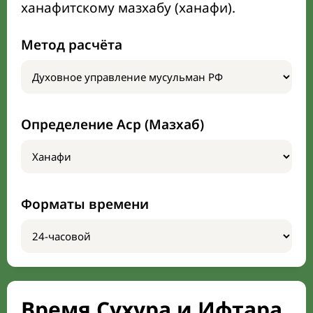
ханафитскому мазхабу (ханафи).
Метод расчёта
Определение Аср (Мазхаб)
Форматы времени
Время Сухура и Ифтара