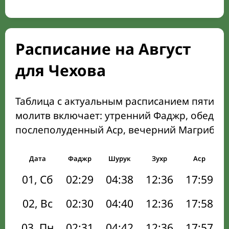
Расписание на Август
для Чехова
Таблица с актуальным расписанием пяти о
молитв включает: утренний Фаджр, обеден
послеполуденный Аср, вечерний Магриб и
Дата
Фаджр
Шурук
Зухр
Аср
01, Сб
02:29
04:38
12:36
17:59
02, Вс
02:30
04:40
12:36
17:58
03, Пн
02:31
04:42
12:36
17:57