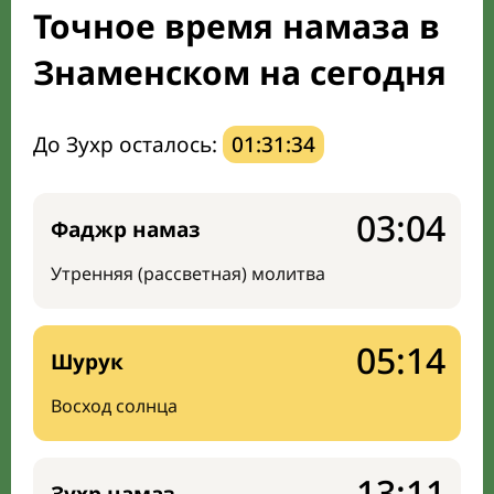
Точное время намаза в
Направление киблы
Знаменском на сегодня
До Зухр осталось:
01:31:33
03:04
Фаджр намаз
Утренняя (рассветная) молитва
05:14
Шурук
Восход солнца
13:11