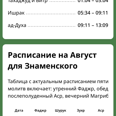
Тахаджуд и Витр
01:04
–
03:04
Ишрак
05:34
–
09:11
ад-Духа
09:11
–
13:09
Расписание на Август
для Знаменского
Таблица с актуальным расписанием пяти о
молитв включает: утренний Фаджр, обеден
послеполуденный Аср, вечерний Магриб и
Дата
Фаджр
Шурук
Зухр
Аср