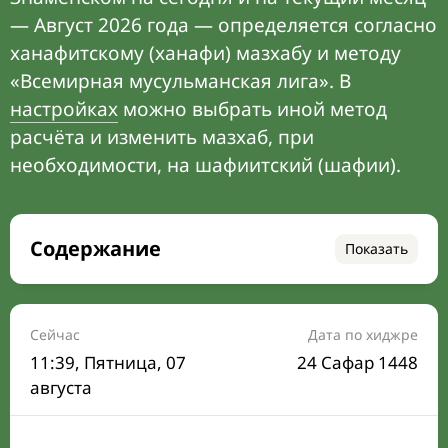
— Август 2026 года — определяется согласно
ханафитскому (ханафи) мазхабу и методу
«Всемирная мусульманская лига». В
настройках
можно выбрать иной метод
расчёта и изменить мазхаб, при
необходимости, на шафиитский (шафии).
Содержание
Показать
Время намаза на сегодня
Расписание на месяц
Сейчас
Дата по хиджре
11:39
, Пятница, 07
24 Сафар 1448
Время Сухура и Ифтара на сегодня
августа
Календарь рамадана