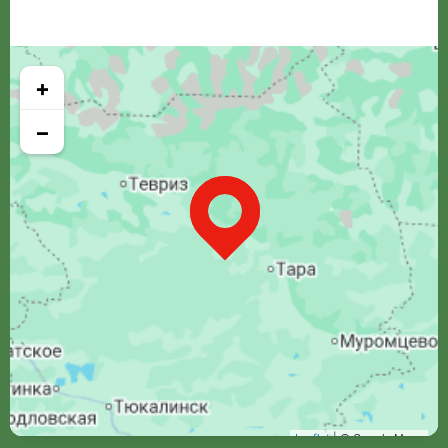
+
−
Leaflet
| © Google Maps