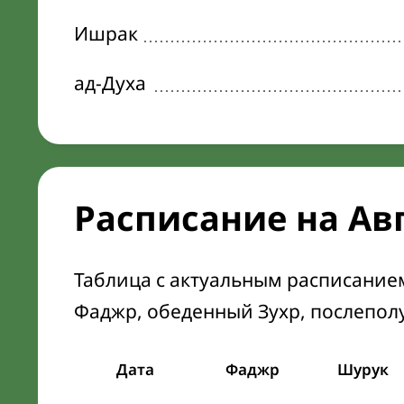
Ишрак
ад-Духа
Расписание на Ав
Таблица с актуальным расписание
Фаджр, обеденный Зухр, послепол
Дата
Фаджр
Шурук