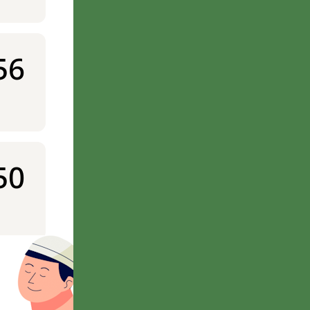
56
50