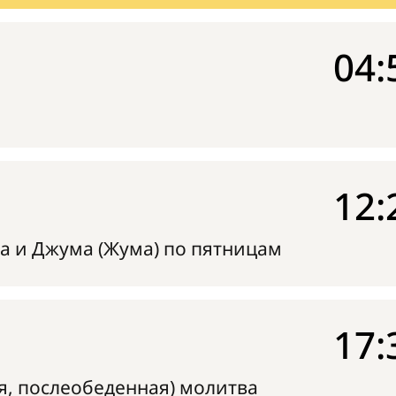
04:
12:
а и Джума (Жума) по пятницам
17:
я, послеобеденная) молитва