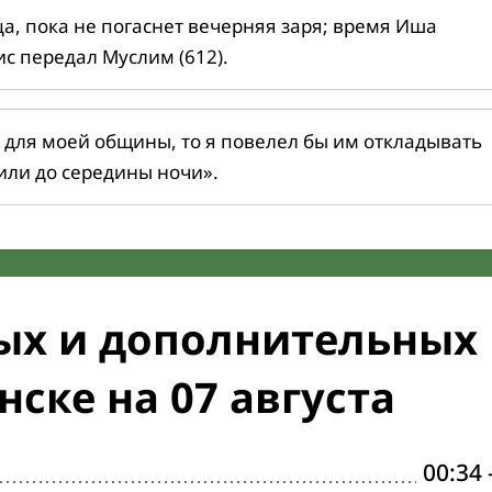
ца, пока не погаснет вечерняя заря; время Иша
ис передал Муслим (612).
 для моей общины, то я повелел бы им откладывать
или до середины ночи».
ых и дополнительных
ске на 07 августа
00:34