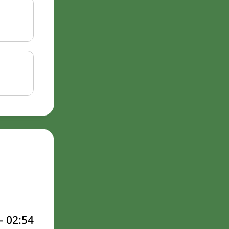
–
02:54