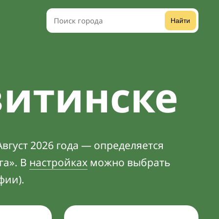
Найти
витинске
вгуст 2026 года — определяется
га». В
настройках
можно выбрать
фии).