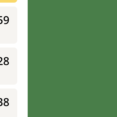
59
28
38