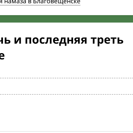
я намаза в Благовещенске
ь и последняя треть
е