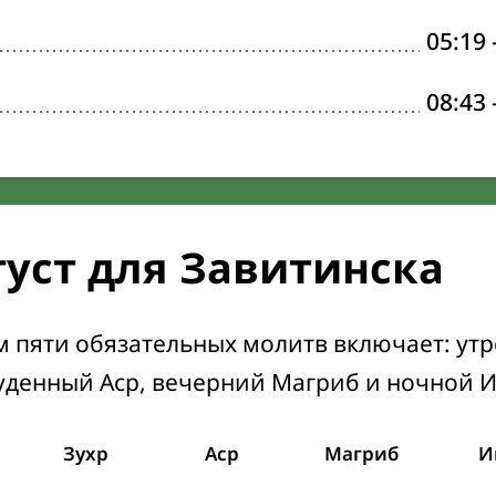
05:19
08:43
густ для Завитинска
м пяти обязательных молитв включает: ут
уденный Аср, вечерний Магриб и ночной 
Зухр
Аср
Магриб
И