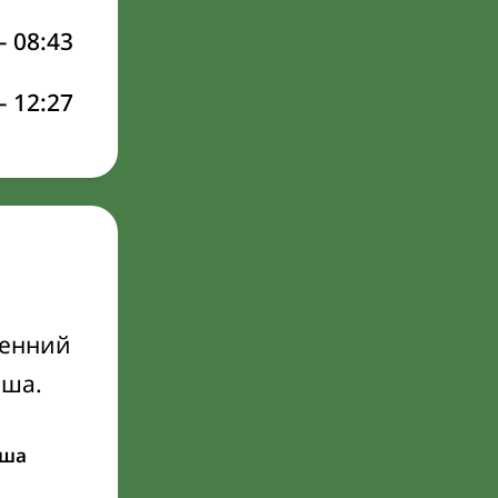
–
08:43
–
12:27
ренний
Иша.
ша