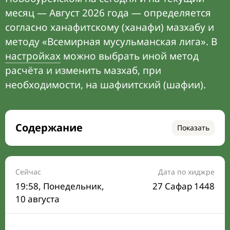
месяц — Август 2026 года — определяется
согласно ханафитскому (ханафи) мазхабу и
методу «Всемирная мусульманская лига». В
настройках
можно выбрать иной метод
расчёта и изменить мазхаб, при
необходимости, на шафиитский (шафии).
Содержание
Показать
Время намаза на сегодня
Расписание на месяц
Сейчас
Дата по хиджре
19:59
, Понедельник,
27 Сафар 1448
Время Сухура и Ифтара на сегодня
10 августа
Календарь рамадана