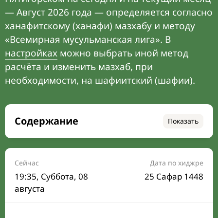
— Август 2026 года — определяется согласно
ханафитскому (ханафи) мазхабу и методу
«Всемирная мусульманская лига». В
настройках
можно выбрать иной метод
расчёта и изменить мазхаб, при
необходимости, на шафиитский (шафии).
Содержание
Показать
Время намаза на сегодня
Расписание на месяц
Сейчас
Дата по хиджре
19:35
, Суббота, 08
25 Сафар 1448
Время Сухура и Ифтара на сегодня
августа
Календарь рамадана