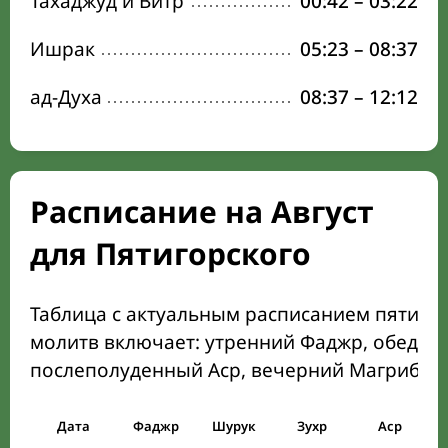
Тахаджуд и Витр
00:42
–
03:22
Ишрак
05:23
–
08:37
ад-Духа
08:37
–
12:12
Расписание на Август
для Пятигорского
Таблица с актуальным расписанием пяти о
молитв включает: утренний Фаджр, обеден
послеполуденный Аср, вечерний Магриб и
Дата
Фаджр
Шурук
Зухр
Аср