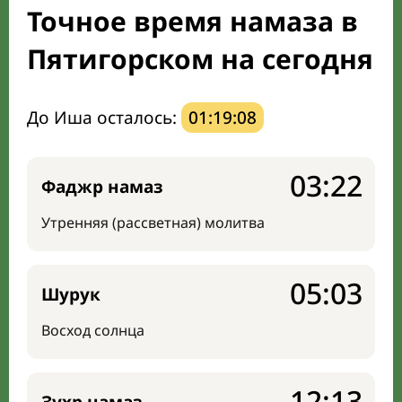
Точное время намаза в
Направление киблы
Пятигорском на сегодня
До Иша осталось:
01:19:07
03:22
Фаджр намаз
Утренняя (рассветная) молитва
05:03
Шурук
Восход солнца
12:13