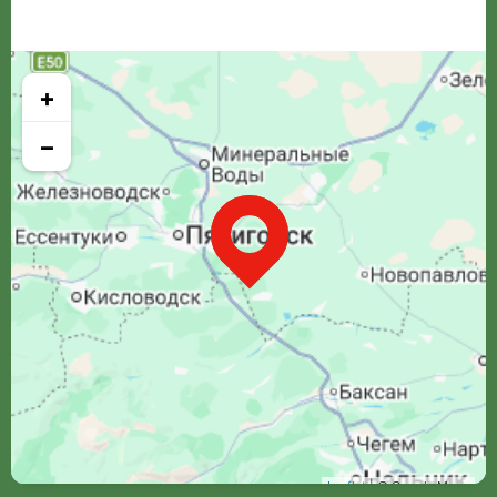
+
−
Leaflet
| © Google Maps