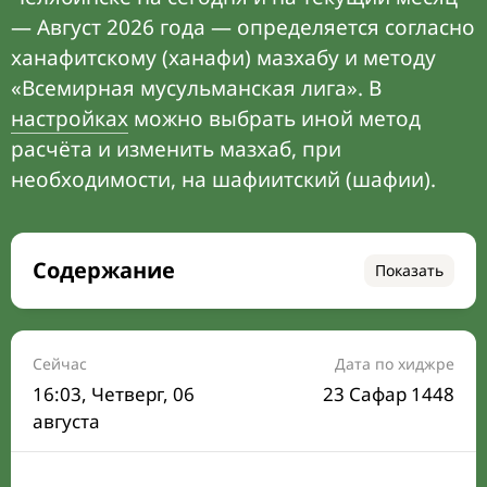
— Август 2026 года — определяется согласно
ханафитскому (ханафи) мазхабу и методу
«Всемирная мусульманская лига». В
настройках
можно выбрать иной метод
расчёта и изменить мазхаб, при
необходимости, на шафиитский (шафии).
Содержание
Показать
Время намаза на сегодня
Расписание на месяц
Сейчас
Дата по хиджре
16:03
, Четверг, 06
23 Сафар 1448
Время Сухура и Ифтара на сегодня
августа
Календарь рамадана