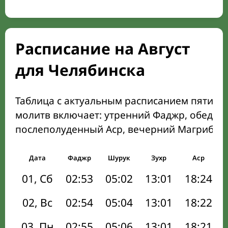
Расписание на Август
для Челябинска
Таблица с актуальным расписанием пяти о
молитв включает: утренний Фаджр, обеден
послеполуденный Аср, вечерний Магриб и
Дата
Фаджр
Шурук
Зухр
Аср
01, Сб
02:53
05:02
13:01
18:24
02, Вс
02:54
05:04
13:01
18:22
03, Пн
02:55
05:06
13:01
18:21