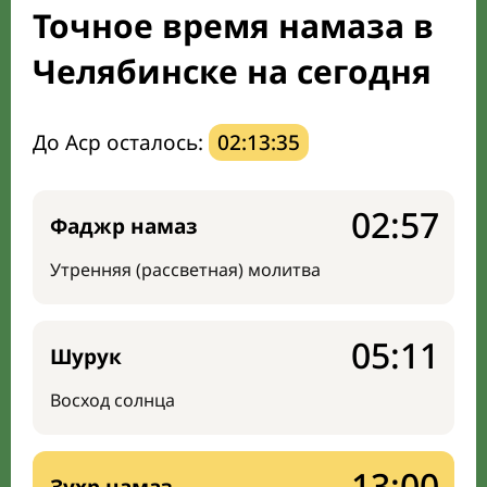
Точное время намаза в
Мечети и молельные комнаты
Челябинске на сегодня
Направление киблы
До Аср осталось:
02:13:34
02:57
Фаджр намаз
Утренняя (рассветная) молитва
05:11
Шурук
Восход солнца
13:00