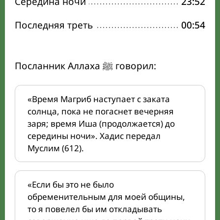
Середина ночи
23:52
Последняя треть
00:54
Посланник Аллаха ﷺ говорил:
«Время Магриб наступает с заката
солнца, пока не погаснет вечерняя
заря; время Иша (продолжается) до
середины ночи». Хадис передал
Муслим (612).
«Если бы это не было
обременительным для моей общины,
то я повелел бы им откладывать