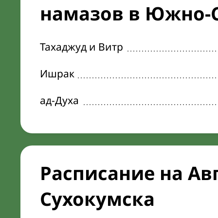
намазов в Южно-С
Тахаджуд и Витр
Ишрак
ад-Духа
Расписание на Ав
Сухокумска