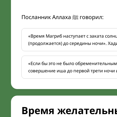
Посланник Аллаха ﷺ говорил:
«Время Магриб наступает с заката солн
(продолжается) до середины ночи». Хад
«Если бы это не было обременительным
совершение иша до первой трети ночи 
Время желательн