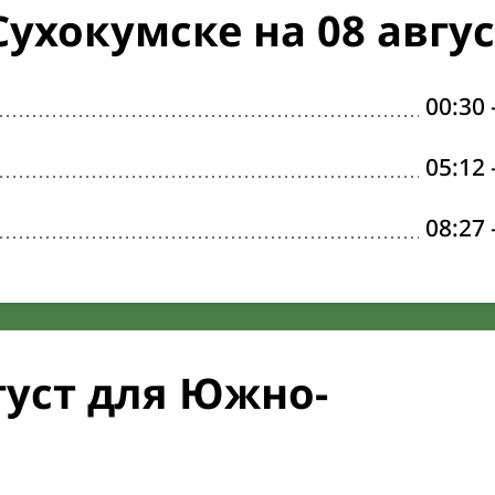
ухокумске на 08 авгус
00:30
05:12
08:27
густ для Южно-