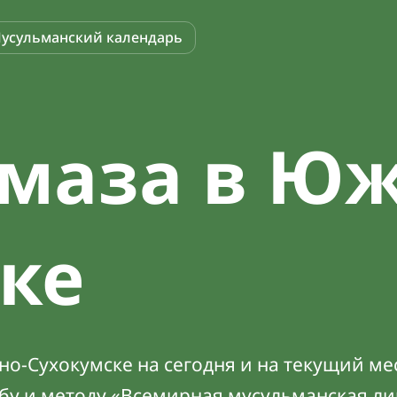
усульманский календарь
маза в Юж
ке
о-Сухокумске на сегодня и на текущий мес
абу и методу «Всемирная мусульманская ли