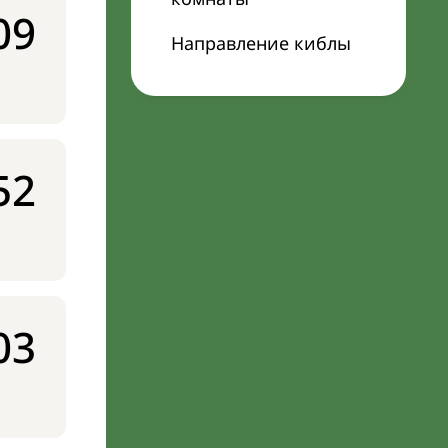
09
Направление киблы
52
03