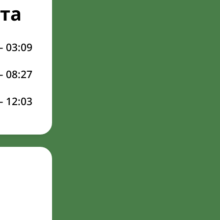
та
–
03:09
–
08:27
–
12:03