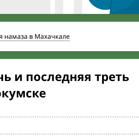
я намаза в Махачкале
ь и последняя треть
окумске