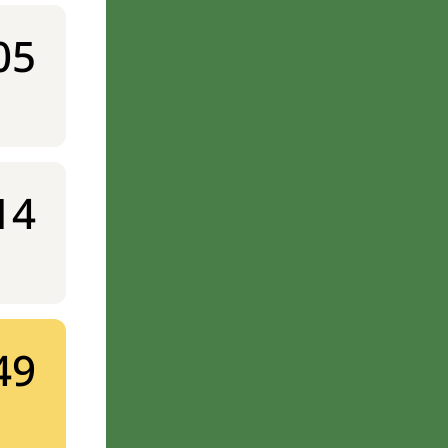
05
14
49