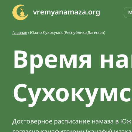
vremyanamaza.org
М
Главная
›
Южно-Сухокумск (Республика Дагестан)
Время на
Сухокумс
Достоверное расписание намаза в Южн
согласно ханафитскому (ханафи) мазх