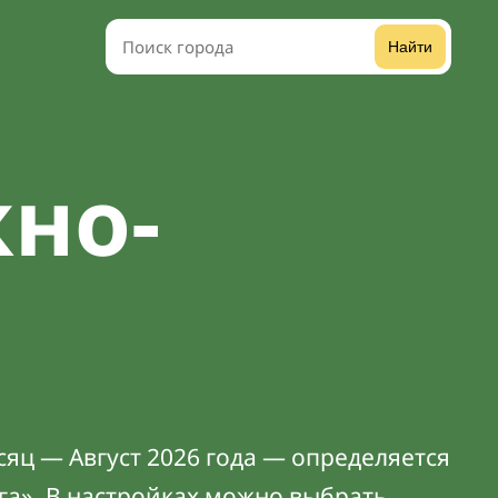
Найти
но-
яц — Август 2026 года — определяется
га». В
настройках
можно выбрать