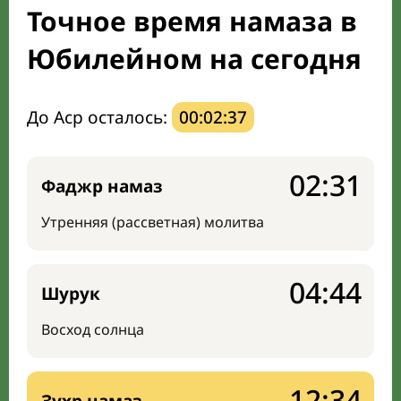
Точное время намаза в
Направление киблы
Юбилейном на сегодня
До Аср осталось:
00:02:36
02:31
Фаджр намаз
Утренняя (рассветная) молитва
04:44
Шурук
Восход солнца
12:34