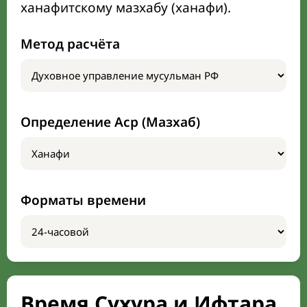
ханафитскому мазхабу (ханафи).
Метод расчёта
Определение Аср (Мазхаб)
Форматы времени
Время Сухура и Ифтара