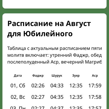
Расписание на Август
для Юбилейного
Таблица с актуальным расписанием пяти о
молитв включает: утренний Фаджр, обеден
послеполуденный Аср, вечерний Магриб и
Дата
Фаджр
Шурук
Зухр
Аср
01, Сб
02:26
04:33
12:35
17:59
02, Вс
02:27
04:35
12:35
17:58
03, Пн
02:27
04:37
12:35
17:57