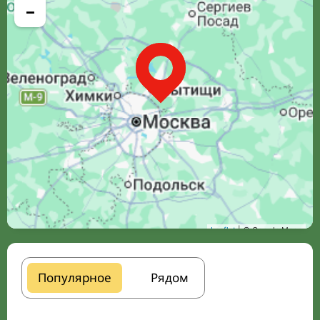
−
Leaflet
| © Google Maps
Популярное
Рядом