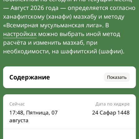
— Август 2026 года — определяется согласно
ханафитскому (ханафи) мазхабу и методу
«Всемирная мусульманская лига». В
настройках
можно выбрать иной метод
расчёта и изменить мазхаб, при
необходимости, на шафиитский (шафии).
Содержание
Показать
Время намаза на сегодня
Расписание на месяц
Сейчас
Дата по хиджре
17:48
, Пятница, 07
24 Сафар 1448
Время Сухура и Ифтара на сегодня
августа
Календарь рамадана