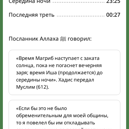
Середина ночи
23:25
Последняя треть
00:27
Посланник Аллаха ﷺ говорил:
«Время Магриб наступает с заката
солнца, пока не погаснет вечерняя
заря; время Иша (продолжается) до
середины ночи». Хадис передал
Муслим (612).
«Если бы это не было
обременительным для моей общины,
то я повелел бы им откладывать