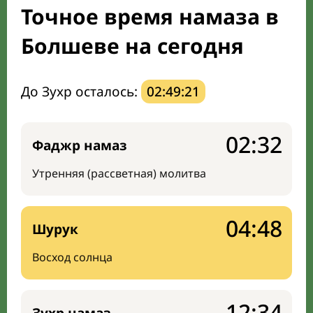
Точное время намаза в
Направление киблы
Болшеве на сегодня
До Зухр осталось:
02:49:20
02:32
Фаджр намаз
Утренняя (рассветная) молитва
04:48
Шурук
Восход солнца
12:34