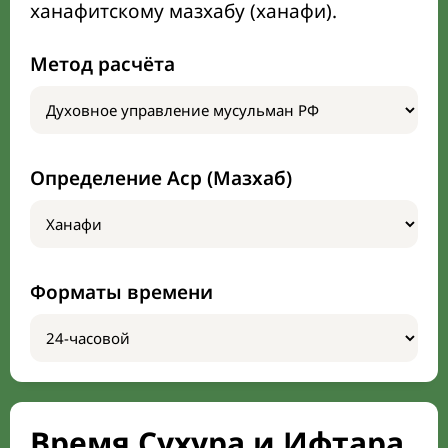
ханафитскому мазхабу (ханафи).
Метод расчёта
Определение Аср (Мазхаб)
Форматы времени
Время Сухура и Ифтара