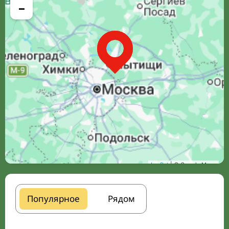
−
Leaflet
| © Google Maps
Популярное
Рядом