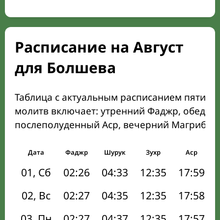
Расписание на Август
для Болшева
Таблица с актуальным расписанием пяти о
молитв включает: утренний Фаджр, обеден
послеполуденный Аср, вечерний Магриб и
Дата
Фаджр
Шурук
Зухр
Аср
01, Сб
02:26
04:33
12:35
17:59
02, Вс
02:27
04:35
12:35
17:58
03, Пн
02:27
04:37
12:35
17:57