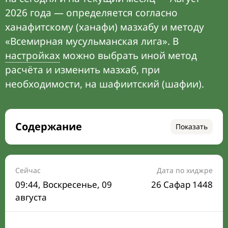
2026 года — определяется согласно
ханафитскому (ханафи) мазхабу и методу
«Всемирная мусульманская лига». В
настройках
можно выбрать иной метод
расчёта и изменить мазхаб, при
необходимости, на шафиитский (шафии).
Содержание
Показать
Время намаза на сегодня
Расписание на месяц
Сейчас
Дата по хиджре
09:44
, Воскресенье, 09
26 Сафар 1448
Время Сухура и Ифтара на сегодня
августа
Календарь рамадана