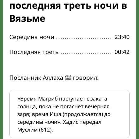
последняя треть ночи в
Вязьме
Середина ночи
23:40
Последняя треть
00:42
Посланник Аллаха ﷺ говорил:
«Время Магриб наступает с заката
солнца, пока не погаснет вечерняя
заря; время Иша (продолжается) до
середины ночи». Хадис передал
Муслим (612).