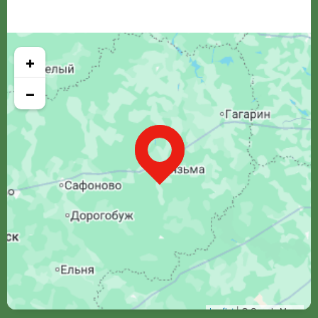
+
−
Leaflet
| © Google Maps