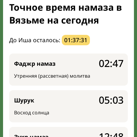
Точное время намаза в
Направление киблы
Вязьме на сегодня
До Иша осталось:
01:37:30
02:47
Фаджр намаз
Утренняя (рассветная) молитва
05:03
Шурук
Восход солнца
12:48