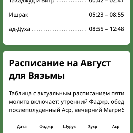
Тахаджуд и Витр
00:42
–
02:47
Ишрак
05:23
–
08:55
ад-Духа
08:55
–
12:48
Расписание на Август
для Вязьмы
Таблица с актуальным расписанием пяти о
молитв включает: утренний Фаджр, обеден
послеполуденный Аср, вечерний Магриб и
Дата
Фаджр
Шурук
Зухр
Аср