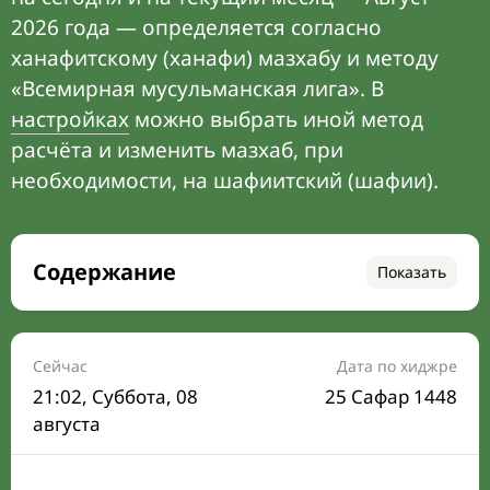
2026 года — определяется согласно
ханафитскому (ханафи) мазхабу и методу
«Всемирная мусульманская лига». В
настройках
можно выбрать иной метод
расчёта и изменить мазхаб, при
необходимости, на шафиитский (шафии).
Содержание
Показать
Время намаза на сегодня
Расписание на месяц
Сейчас
Дата по хиджре
21:02
, Суббота, 08
25 Сафар 1448
Время Сухура и Ифтара на сегодня
августа
Календарь рамадана