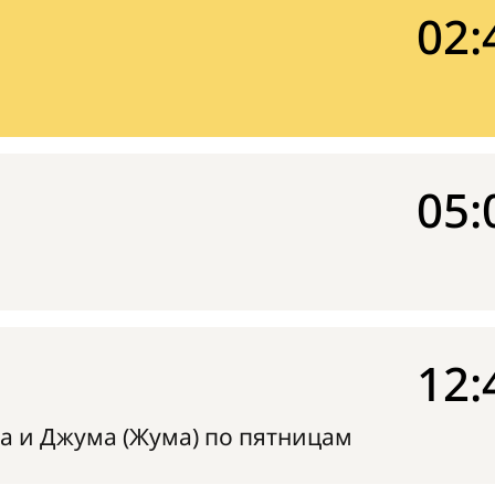
02:
05:
12:
а и Джума (Жума) по пятницам