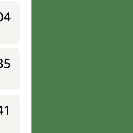
04
35
41