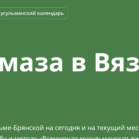
усульманский календарь
маза в Вя
й
ме-Брянской на сегодня и на текущий мес
абу и методу «Всемирная мусульманская ли