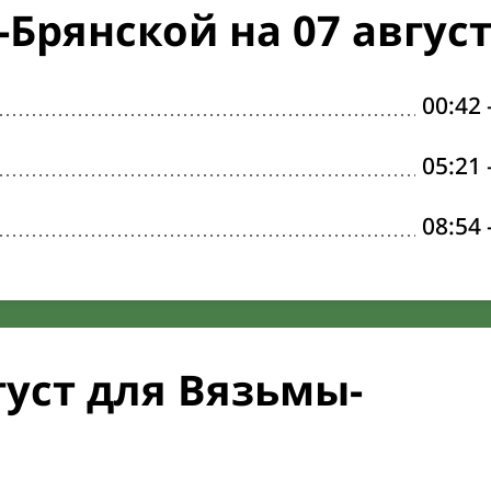
Брянской на 07 авгус
00:42
05:21
08:54
густ для Вязьмы-