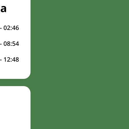
та
–
02:46
–
08:54
–
12:48