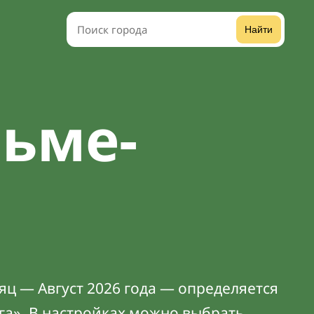
Найти
зьме-
яц — Август 2026 года — определяется
га». В
настройках
можно выбрать