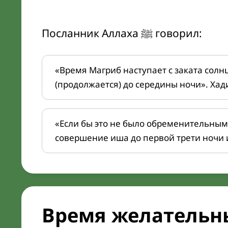
Посланник Аллаха ﷺ говорил:
«Время Магриб наступает с заката солн
(продолжается) до середины ночи». Хад
«Если бы это не было обременительным
совершение иша до первой трети ночи 
Время желательн