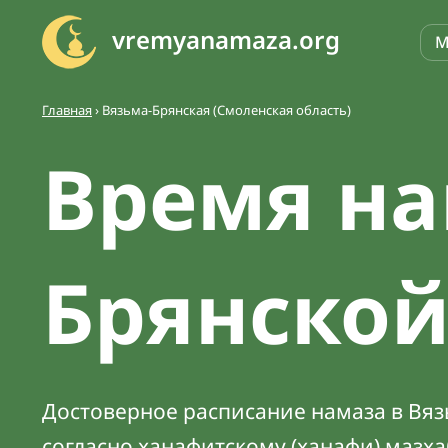
vremyanamaza.org
М
Главная
›
Вязьма-Брянская (Смоленская область)
Время на
Брянско
Достоверное расписание намаза в Вязь
согласно ханафитскому (ханафи) мазх