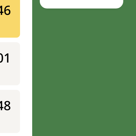
46
01
48