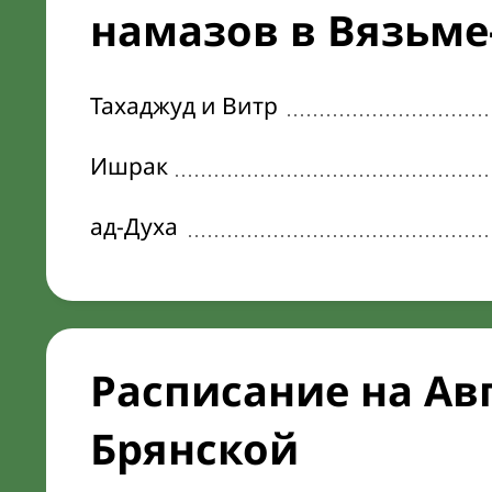
намазов в Вязьме-
Тахаджуд и Витр
Ишрак
ад-Духа
Расписание на Ав
Брянской