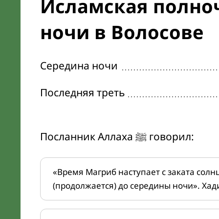
Исламская полноч
ночи в Волосове
Середина ночи
Последняя треть
Посланник Аллаха ﷺ говорил:
«Время Магриб наступает с заката солн
(продолжается) до середины ночи». Хад