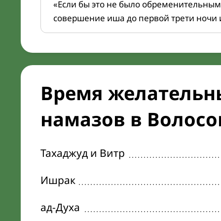
«Если бы это не было обременительным
совершение иша до первой трети ночи 
Время желательн
намазов в Волосов
Тахаджуд и Витр
Ишрак
ад-Духа