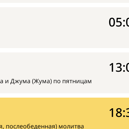
05:
13:
а и Джума (Жума) по пятницам
18:
я, послеобеденная) молитва