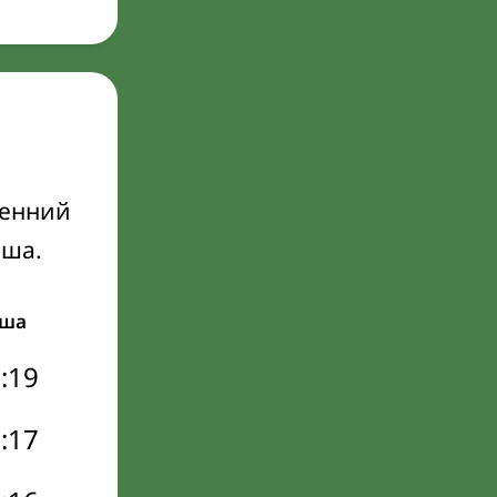
ренний
Иша.
ша
:19
:17