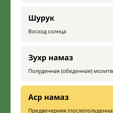
Шурук
Восход солнца
Зухр намаз
Полуденная (обеденная) молитв
Аср намаз
Предвечерняя (послеполуденна