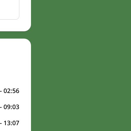
–
02:56
–
09:03
–
13:07