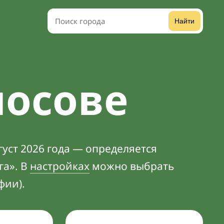
Найти
лосове
уст 2026 года — определяется
га». В
настройках
можно выбрать
фии).