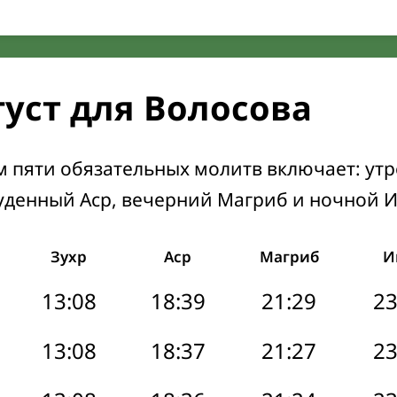
густ для Волосова
м пяти обязательных молитв включает: ут
уденный Аср, вечерний Магриб и ночной 
Зухр
Аср
Магриб
И
13:08
18:39
21:29
23
13:08
18:37
21:27
23