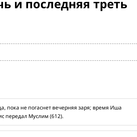
ь и последняя треть
ца, пока не погаснет вечерняя заря; время Иша
ис передал Муслим (612).