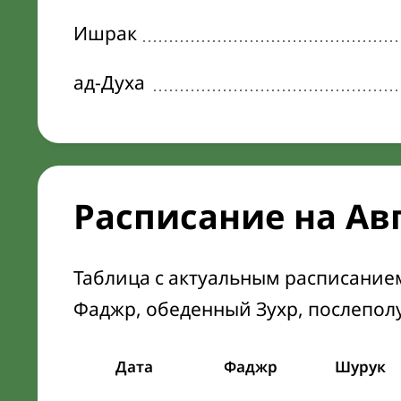
Ишрак
ад-Духа
Расписание на Ав
Таблица с актуальным расписание
Фаджр, обеденный Зухр, послепол
Дата
Фаджр
Шурук