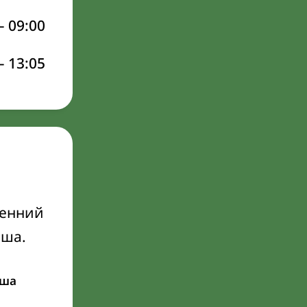
–
09:00
–
13:05
ренний
Иша.
ша