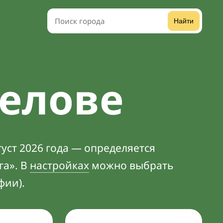
Найти
релове
уст 2026 года — определяется
га». В
настройках
можно выбрать
фии).