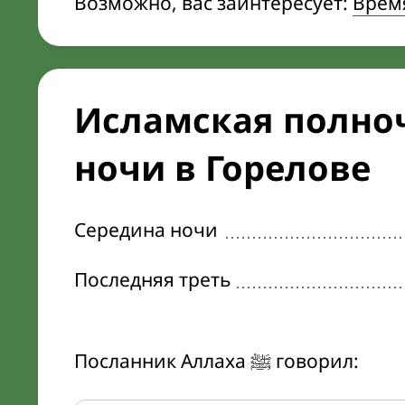
Возможно, вас заинтересует:
Время
Исламская полноч
ночи в Горелове
Середина ночи
Последняя треть
Посланник Аллаха ﷺ говорил: