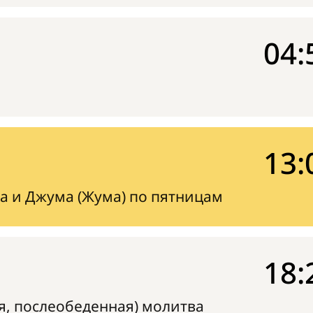
04:
13:
а и Джума (Жума) по пятницам
18:
я, послеобеденная) молитва