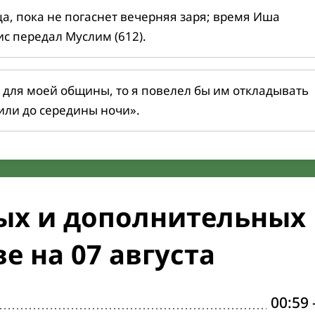
ца, пока не погаснет вечерняя заря; время Иша
ис передал Муслим (612).
 для моей общины, то я повелел бы им откладывать
или до середины ночи».
ых и дополнительных
е на 07 августа
00:59