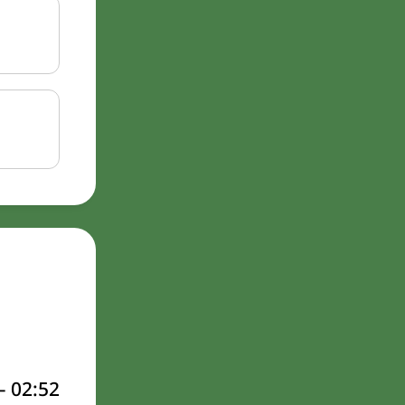
–
02:52