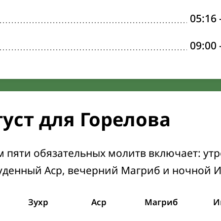
05:16
09:00
густ для Горелова
м пяти обязательных молитв включает: ут
уденный Аср, вечерний Магриб и ночной 
Зухр
Аср
Магриб
И