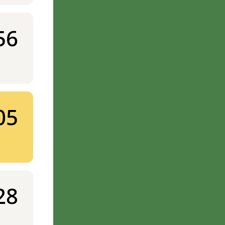
56
05
28