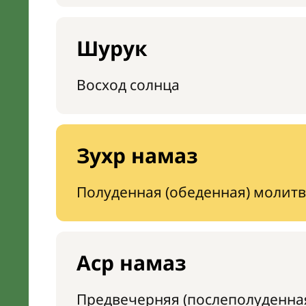
Шурук
Восход солнца
Зухр намаз
Полуденная (обеденная) молитв
Аср намаз
Предвечерняя (послеполуденна